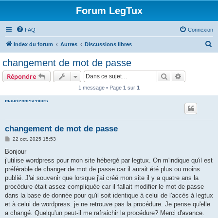
Forum LegTux
FAQ
Connexion
R
Index du forum
Autres
Discussions libres
e
changement de mot de passe
c
Rechercher
Recherche 
Répondre
h
1 message • Page
1
sur
1
e
maurienneseniors
r
c
h
changement de mot de passe
e
M
22 oct. 2025 15:53
e
r
s
Bonjour
s
j'utilise wordpress pour mon site hébergé par legtux. On m'indique qu'il est
a
g
préférable de changer de mot de passe car il aurait été plus ou moins
e
publié. J'ai souvenir que lorsque j'ai créé mon site il y a quatre ans la
procédure était assez compliquée car il fallait modifier le mot de passe
dans la base de donnée pour qu'il soit identique à celui de l'accès à legtux
et à celui de wordpress. je ne retrouve pas la procédure. Je pense qu'elle
a changé. Quelqu'un peut-il me rafraichir la procédure? Merci d'avance.