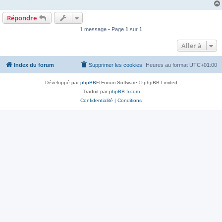
Répondre
1 message • Page
1
sur
1
Aller à
Index du forum
Supprimer les cookies
Heures au format
UTC+01:00
Développé par
phpBB
® Forum Software © phpBB Limited
Traduit par
phpBB-fr.com
Confidentialité
|
Conditions