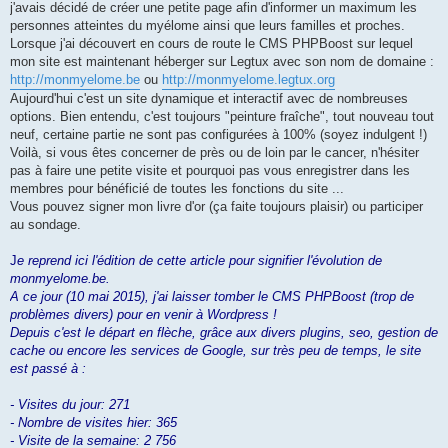
j'avais décidé de créer une petite page afin d'informer un maximum les
personnes atteintes du myélome ainsi que leurs familles et proches.
Lorsque j'ai découvert en cours de route le CMS PHPBoost sur lequel
mon site est maintenant héberger sur Legtux avec son nom de domaine :
http://monmyelome.be
ou
http://monmyelome.legtux.org
Aujourd'hui c'est un site dynamique et interactif avec de nombreuses
options. Bien entendu, c'est toujours "peinture fraîche", tout nouveau tout
neuf, certaine partie ne sont pas configurées à 100% (soyez indulgent !)
Voilà, si vous êtes concerner de près ou de loin par le cancer, n'hésiter
pas à faire une petite visite et pourquoi pas vous enregistrer dans les
membres pour bénéficié de toutes les fonctions du site ...
Vous pouvez signer mon livre d'or (ça faite toujours plaisir) ou participer
au sondage.
J
e reprend ici l'édition de cette article pour signifier l'évolution de
monmyelome.be.
A ce jour (10 mai 2015), j'ai laisser tomber le CMS PHPBoost (trop de
problèmes divers) pour en venir à Wordpress !
Depuis c'est le départ en flèche, grâce aux divers plugins, seo, gestion de
cache ou encore les services de Google, sur très peu de temps, le site
est passé à :
- Visites du jour: 271
- Nombre de visites hier: 365
- Visite de la semaine: 2 756