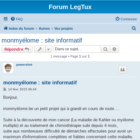
Forum LegTux
FAQ
Connexion
R
Index du forum
Autres
Vos projets
e
monmyélome : site informatif
c
Rechercher
Recherche 
Répondre
h
1 message • Page
1
sur
1
e
powershot
r
c
h
monmyélome : site informatif
e
M
14 févr. 2015 06:44
e
r
s
Bonjour,
s
a
g
monmyélome.be un petit projet qui à grandi en cours de route ...
e
Suite à la découverte de mon cancer (La maladie de Kahler ou myélome
multiple) et au traitement de chimiothérapie subi depuis 4 mois,
suite aux nombreuses difficulté de démarches effectuées pour avoir un
maximum d'informations complètes et fiables concernant cette maladie,