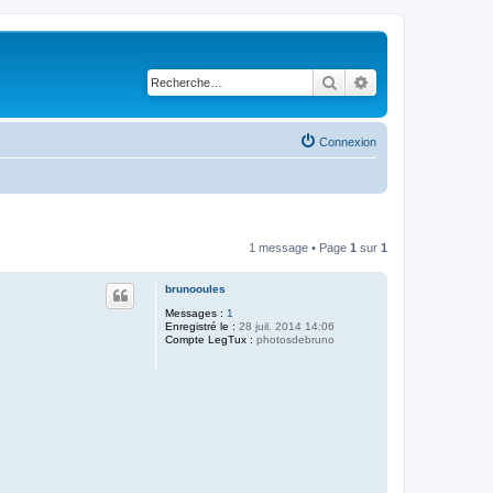
Rechercher
Recherche avancé
Connexion
1 message • Page
1
sur
1
brunooules
Messages :
1
Enregistré le :
28 juil. 2014 14:06
Compte LegTux :
photosdebruno