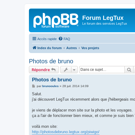
Forum LegTux
Le forum des services LegTux
Accès rapide
FAQ
Index du forum
Autres
Vos projets
Photos de bruno
R
Répondre
Photos de bruno
M
par
brunooules
»
28 juil. 2014 14:09
e
s
Salut.
s
j'ai découvert LegTux récemment alors que j'hébergeais mon
a
g
e
je viens de déplacer mon site sur la photo et les voyages.
ça a l'air de fonctionner bien mieux, et comme je suis bien "
voilà mon site:
http://photosdebruno.legtux.org/piwigo/