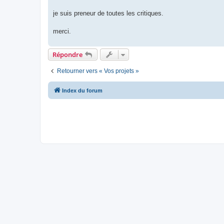
je suis preneur de toutes les critiques.
merci.
Répondre
Retourner vers « Vos projets »
Index du forum