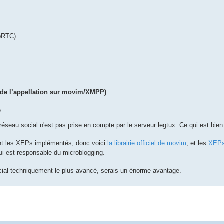
ebRTC)
e de l’appellation sur movim/XMPP)
.
réseau social n'est pas prise en compte par le serveur legtux. Ce qui est bi
sont les XEPs implémentés, donc voici
la librairie officiel de movim
, et les
XEPs
ui est responsable du microblogging.
cial techniquement le plus avancé, serais un énorme avantage.