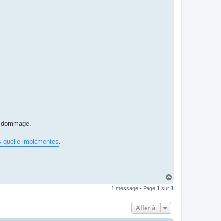
en dommage.
 quelle implémentes
.
H
a
1 message • Page
1
sur
1
u
t
Aller à