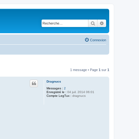
Rechercher
Recherche avancé
Connexion
1 message • Page
1
sur
1
Dragnucs
Messages :
2
Enregistré le :
04 juil. 2014 06:01
Compte LegTux :
dragnucs