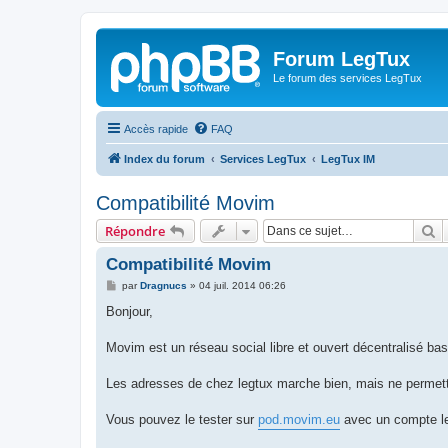
Forum LegTux
Le forum des services LegTux
Accès rapide
FAQ
Index du forum
Services LegTux
LegTux IM
Compatibilité Movim
R
Répondre
Compatibilité Movim
M
par
Dragnucs
»
04 juil. 2014 06:26
e
s
Bonjour,
s
a
g
Movim est un réseau social libre et ouvert décentralisé ba
e
Les adresses de chez legtux marche bien, mais ne permetten
Vous pouvez le tester sur
pod.movim.eu
avec un compte l