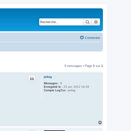
Rechercher
Recherche avancé
Connexion
9 messages • Page
1
sur
1
jetlag
Messages :
5
Enregistré le :
23 avr. 2012 16:28
Compte LegTux :
jetlag
H
a
u