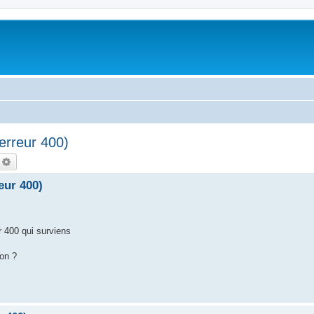
erreur 400)
echercher
Recherche avancée
eur 400)
ur 400 qui surviens
ion ?