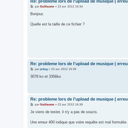
Re: probleme lors de l'upload de musique ( erreu
M
par
Guillaume
»
23 avr. 2012 16:34
e
s
Bonjour,
s
a
g
Quelle est la taille de ce fichier ?
e
Re: probleme lors de l'upload de musique ( erreu
M
par
jetlag
»
23 avr. 2012 16:36
e
s
3079 ko et 3356ko
s
a
g
e
Re: probleme lors de l'upload de musique ( erreu
M
par
Guillaume
»
23 avr. 2012 16:38
e
s
Je viens de tester, il n'y a pas de soucis.
s
a
g
Une erreur 400 indique que votre requête est mal formulée.
e