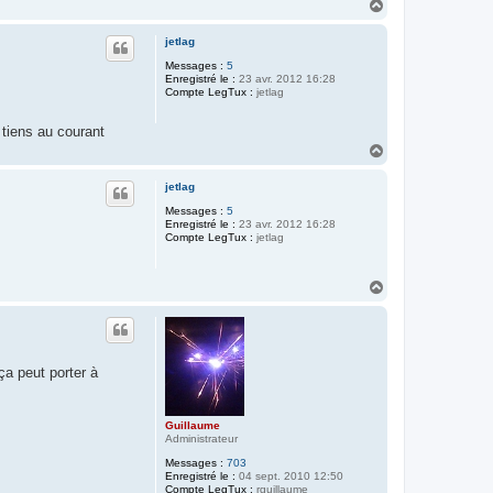
H
a
u
jetlag
t
Messages :
5
Enregistré le :
23 avr. 2012 16:28
Compte LegTux :
jetlag
s tiens au courant
H
a
u
jetlag
t
Messages :
5
Enregistré le :
23 avr. 2012 16:28
Compte LegTux :
jetlag
H
a
u
t
ça peut porter à
Guillaume
Administrateur
Messages :
703
Enregistré le :
04 sept. 2010 12:50
Compte LegTux :
rguillaume