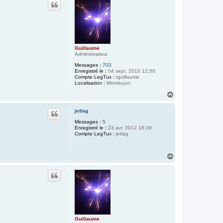
t
Guillaume
Administrateur
Messages :
703
Enregistré le :
04 sept. 2010 12:50
Compte LegTux :
rguillaume
Localisation :
Montluçon
H
a
u
jetlag
t
Messages :
5
Enregistré le :
23 avr. 2012 16:28
Compte LegTux :
jetlag
H
a
u
t
Guillaume