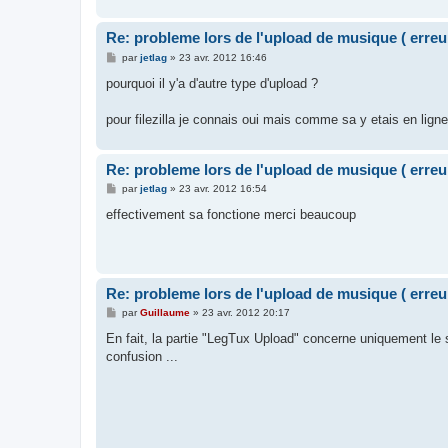
Re: probleme lors de l'upload de musique ( erreu
M
par
jetlag
»
23 avr. 2012 16:46
e
s
pourquoi il y'a d'autre type d'upload ?
s
a
g
pour filezilla je connais oui mais comme sa y etais en ligne 
e
Re: probleme lors de l'upload de musique ( erreu
M
par
jetlag
»
23 avr. 2012 16:54
e
s
effectivement sa fonctione merci beaucoup
s
a
g
e
Re: probleme lors de l'upload de musique ( erreu
M
par
Guillaume
»
23 avr. 2012 20:17
e
s
En fait, la partie "LegTux Upload" concerne uniquement le s
s
confusion ...
a
g
e