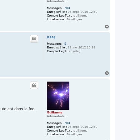
Administrateur
Messages :
703
Enregistré le :
04 sept. 2010 12:50
Compte LegTux :
rguillaume
Localisation :
Montluçon
H
a
u
jetlag
t
Messages :
5
Enregistré le :
23 avr. 2012 16:28
Compte LegTux :
jetlag
H
a
u
t
tuto est dans la faq.
Guillaume
Administrateur
Messages :
703
Enregistré le :
04 sept. 2010 12:50
Compte LegTux :
rguillaume
Localisation :
Montluçon