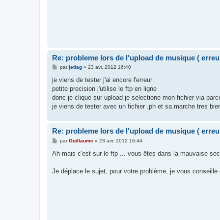
Re: probleme lors de l'upload de musique ( erreu
M
par
jetlag
»
23 avr. 2012 16:40
e
s
je viens de tester j'ai encore l'erreur
s
petite precision j'utilise le ftp en ligne
a
g
donc je clique sur upload je selectione mon fichier via parco
e
je viens de tester avec un fichier .ph et sa marche tres bi
Re: probleme lors de l'upload de musique ( erreu
M
par
Guillaume
»
23 avr. 2012 16:44
e
s
Ah mais c'est sur le ftp ... vous êtes dans la mauvaise sect
s
a
g
Je déplace le sujet, pour votre problème, je vous conseille d
e