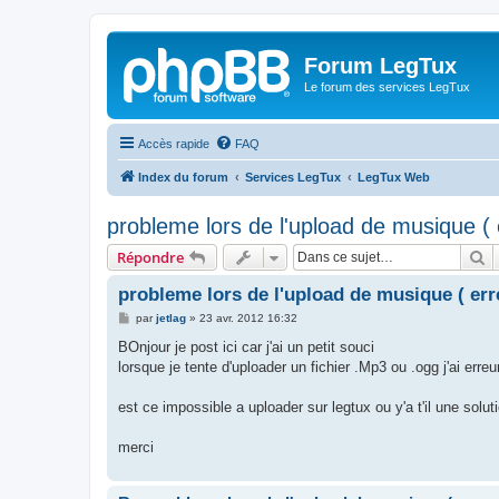
Forum LegTux
Le forum des services LegTux
Accès rapide
FAQ
Index du forum
Services LegTux
LegTux Web
probleme lors de l'upload de musique ( 
R
Répondre
probleme lors de l'upload de musique ( err
M
par
jetlag
»
23 avr. 2012 16:32
e
s
BOnjour je post ici car j'ai un petit souci
s
lorsque je tente d'uploader un fichier .Mp3 ou .ogg j'ai erre
a
g
e
est ce impossible a uploader sur legtux ou y'a t'il une solut
merci