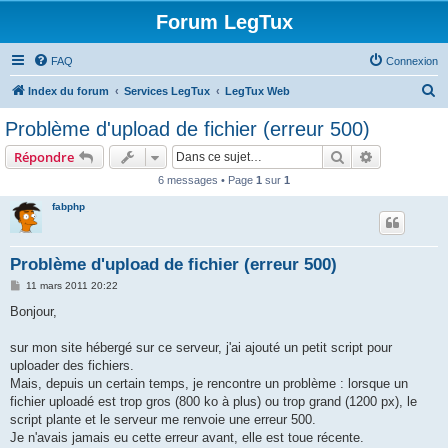
Forum LegTux
FAQ
Connexion
R
Index du forum
Services LegTux
LegTux Web
e
Problème d'upload de fichier (erreur 500)
c
Rechercher
Recherche 
Répondre
h
6 messages • Page
1
sur
1
e
fabphp
r
c
h
Problème d'upload de fichier (erreur 500)
e
M
11 mars 2011 20:22
e
r
s
Bonjour,
s
a
g
sur mon site hébergé sur ce serveur, j'ai ajouté un petit script pour
e
uploader des fichiers.
Mais, depuis un certain temps, je rencontre un problème : lorsque un
fichier uploadé est trop gros (800 ko à plus) ou trop grand (1200 px), le
script plante et le serveur me renvoie une erreur 500.
Je n'avais jamais eu cette erreur avant, elle est toue récente.