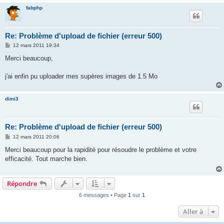
fabphp
Re: Problème d'upload de fichier (erreur 500)
M
12 mars 2011 19:34
e
s
Merci beaucoup,
s
a
g
j'ai enfin pu uploader mes supères images de 1.5 Mo
e
dimi3
Re: Problème d'upload de fichier (erreur 500)
M
12 mars 2011 20:06
e
s
Merci beaucoup pour la rapidité pour résoudre le problème et votre
s
efficacité. Tout marche bien.
a
g
e
Répondre
6 messages • Page
1
sur
1
Aller à