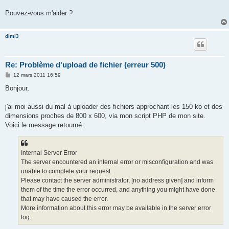
Pouvez-vous m'aider ?
dimi3
Re: Problème d'upload de fichier (erreur 500)
M
12 mars 2011 16:59
e
s
Bonjour,
s
a
g
j'ai moi aussi du mal à uploader des fichiers approchant les 150 ko et des
e
dimensions proches de 800 x 600, via mon script PHP de mon site.
Voici le message retourné :
Internal Server Error
The server encountered an internal error or misconfiguration and was
unable to complete your request.
Please contact the server administrator, [no address given] and inform
them of the time the error occurred, and anything you might have done
that may have caused the error.
More information about this error may be available in the server error
log.