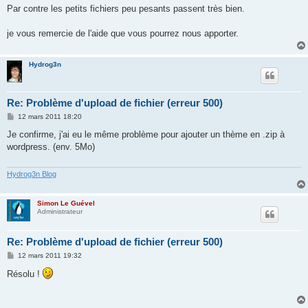
Par contre les petits fichiers peu pesants passent très bien.
je vous remercie de l'aide que vous pourrez nous apporter.
Hydrog3n
Re: Problème d'upload de fichier (erreur 500)
M
12 mars 2011 18:20
e
s
Je confirme, j'ai eu le même problème pour ajouter un thème en .zip à
s
wordpress. (env. 5Mo)
a
g
e
Hydrog3n Blog
Simon Le Guével
Administrateur
Re: Problème d'upload de fichier (erreur 500)
M
12 mars 2011 19:32
e
s
Résolu !
s
a
g
e