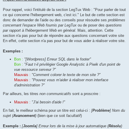
Pour rappel, voici l'intitulé de la section LegTux Web : "Pour parler de tout
ce qui concerne l'hébergement web, c'est ici." Le but de cette section est
donc de demander de l'aide ou des conseils pour résoudre ses
problèmes
concernant l'espace Web fournis par LegTux
ou de poser des
questions
par rapport à l'hébergement Web en général
. Mais, attention. Cette
section n'a pas pour but de répondre aux questions concernant votre site
En effet, cette section n'a pas pour but de vous aider à réaliser votre site.
Exemples :
Bon :
"[Wordpress] Erreur SQL dans le footer"
Bon :
"Faut t-il privilégier Google Analystic à Piwik d'un point de
vue ressource serveur ?"
Mauvais :
"Comment colorer le texte de mon site ?"
Mauvais :
"Pouvez vous m'aider à réaliser mon interface
d'administration ?"
Par ailleurs, les titres
non communicatifs
sont a proscrire :
Mauvais :
"J'ai besoin d'aide !"
En fait, le meilleur schéma pour un titre est celui-ci :
[
Problème
] Nom du
sujet (
Avancement
)
(bien que ce soit
facultatif
)
Exemple :
[
Joomla
] Erreur lors de la mise à jour automatique (
Résolu
)