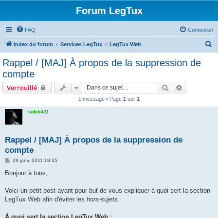
Forum LegTux
FAQ
Connexion
R
Index du forum
Services LegTux
LegTux Web
e
Rappel / [MAJ] À propos de la suppression de
c
compte
h
Rechercher
Recherche 
Verrouillé
e
1 message • Page
1
sur
1
r
radek411
c
h
e
Rappel / [MAJ] À propos de la suppression de
compte
r
M
29 janv. 2011 19:35
e
s
Bonjour à tous,
s
a
g
Voici un petit post ayant pour but de vous expliquer à quoi sert la section
e
LegTux Web afin d'éviter les
hors-sujets
.
À quoi sert la section LegTux Web :