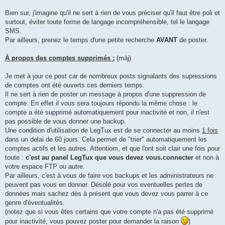
Bien sur, j'imagine qu'il ne sert à rien de vous préciser qu'il faut être poli et
surtout, éviter toute forme de langage incompréhensible, tel le langage
SMS.
Par ailleurs, prenez le temps d'une petite recherche
AVANT
de poster.
À propos des comptes supprimés :
(màj)
Je met à jour ce post car de nombreux posts signalants des supressions
de comptes ont été ouverts ces derniers temps.
Il ne sert à rien de poster un message à propos d'une suppression de
compte. En effet il vous sera toujours répondu la même chose : le
compte a été supprimé automatiquement pour inactivité et non, il n'est
pas possible de vous donner une backup.
Une condition d'utilisation de LegTux est de se connecter au moins
1 fois
dans un delai de 60 jours. Cela permet de "trier" automatiquement les
comptes actifs et les autres. Attentiom, et que l'ont soit clair une fois pour
toute :
c'est au panel LegTux que vous devez vous.connecter
et non à
votre espace FTP ou autre.
Par ailleurs, c'est à vous de faire vos backups et les administrateurs ne
peuvent pas vous en donner. Désolé pour vos eventuelles pertes de
données mais sachez dès à présent que vous devez vous parrer à ce
genre d'éventualités.
(notez que si vous êtes certains que votre compte n'a pas été supprimé
pour inactivité, vous pouvez poster pour demander la raison
)