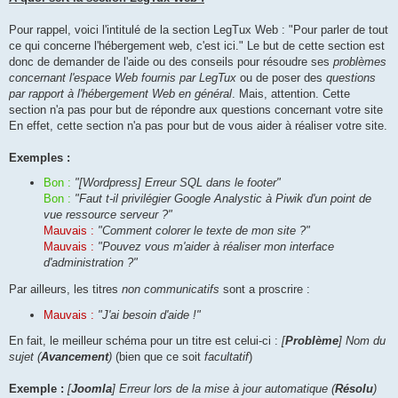
Pour rappel, voici l'intitulé de la section LegTux Web : "Pour parler de tout
ce qui concerne l'hébergement web, c'est ici." Le but de cette section est
donc de demander de l'aide ou des conseils pour résoudre ses
problèmes
concernant l'espace Web fournis par LegTux
ou de poser des
questions
par rapport à l'hébergement Web en général
. Mais, attention. Cette
section n'a pas pour but de répondre aux questions concernant votre site
En effet, cette section n'a pas pour but de vous aider à réaliser votre site.
Exemples :
Bon :
"[Wordpress] Erreur SQL dans le footer"
Bon :
"Faut t-il privilégier Google Analystic à Piwik d'un point de
vue ressource serveur ?"
Mauvais :
"Comment colorer le texte de mon site ?"
Mauvais :
"Pouvez vous m'aider à réaliser mon interface
d'administration ?"
Par ailleurs, les titres
non communicatifs
sont a proscrire :
Mauvais :
"J'ai besoin d'aide !"
En fait, le meilleur schéma pour un titre est celui-ci :
[
Problème
] Nom du
sujet (
Avancement
)
(bien que ce soit
facultatif
)
Exemple :
[
Joomla
] Erreur lors de la mise à jour automatique (
Résolu
)