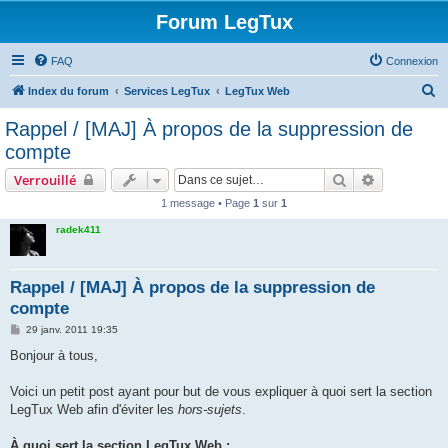
Forum LegTux
FAQ
Connexion
R
Index du forum
Services LegTux
LegTux Web
e
Rappel / [MAJ] À propos de la suppression de
c
compte
h
Rechercher
Recherche 
Verrouillé
e
1 message • Page
1
sur
1
r
radek411
c
h
e
Rappel / [MAJ] À propos de la suppression de
compte
r
M
29 janv. 2011 19:35
e
s
Bonjour à tous,
s
a
g
Voici un petit post ayant pour but de vous expliquer à quoi sert la section
e
LegTux Web afin d'éviter les
hors-sujets
.
À quoi sert la section LegTux Web :