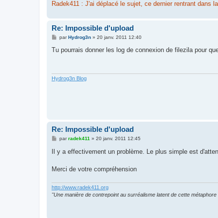
Radek411 : J'ai déplacé le sujet, ce dernier rentrant dans
Re: Impossible d'upload
M
par
Hydrog3n
»
20 janv. 2011 12:40
e
s
Tu pourrais donner les log de connexion de filezila pour que l
s
a
g
e
Hydrog3n Blog
Re: Impossible d'upload
M
par
radek411
»
20 janv. 2011 12:45
e
s
Il y a effectivement un problème. Le plus simple est d'atte
s
a
g
Merci de votre compréhension
e
http://www.radek411.org
"Une manière de contrepoint au surréalisme latent de cette métaphore 