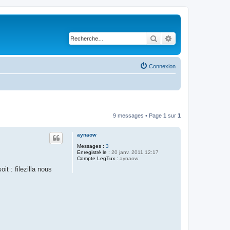
Rechercher
Recherche avancé
Connexion
9 messages • Page
1
sur
1
aynaow
Messages :
3
Enregistré le :
20 janv. 2011 12:17
Compte LegTux :
aynaow
t : filezilla nous