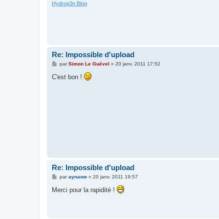
Hydrog3n Blog
Re: Impossible d'upload
M
par
Simon Le Guével
»
20 janv. 2011 17:52
e
s
C'est bon !
s
a
g
e
Re: Impossible d'upload
M
par
aynaow
»
20 janv. 2011 19:57
e
s
Merci pour la rapidité !
s
a
g
e