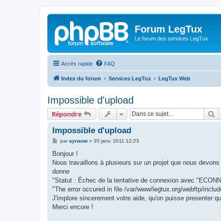
Forum LegTux
Le forum des services LegTux
Accès rapide
FAQ
Index du forum
Services LegTux
LegTux Web
Impossible d'upload
R
Répondre
Impossible d'upload
M
par
aynaow
»
20 janv. 2011 12:23
e
s
Bonjour !
s
Nous travaillons à plusieurs sur un projet que nous devons 
a
g
donne
e
"Statut : Échec de la tentative de connexion avec "ECONN
"The error occured in file /var/www/legtux.org/webftp/includ
J'implore sincerement votre aide, qu'on puisse presenter 
Merci encore !