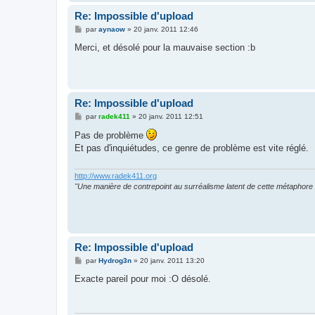
Re: Impossible d'upload
M
par
aynaow
»
20 janv. 2011 12:46
e
s
Merci, et désolé pour la mauvaise section :b
s
a
g
e
Re: Impossible d'upload
M
par
radek411
»
20 janv. 2011 12:51
e
s
Pas de problème
s
Et pas d'inquiétudes, ce genre de problème est vite réglé.
a
g
e
http://www.radek411.org
"Une manière de contrepoint au surréalisme latent de cette métaphore 
Re: Impossible d'upload
M
par
Hydrog3n
»
20 janv. 2011 13:20
e
s
Exacte pareil pour moi :O désolé.
s
a
g
e