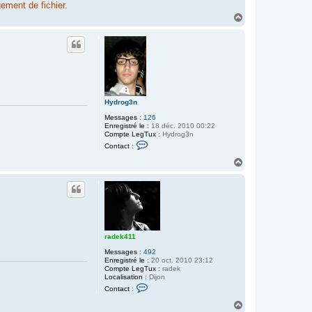
ement de fichier.
H
a
u
t
Hydrog3n
Messages :
126
Enregistré le :
18 déc. 2010 00:22
Compte LegTux :
Hydrog3n
C
Contact :
o
n
H
t
a
a
u
c
t
t
e
r
H
y
d
radek411
r
o
Messages :
492
g
Enregistré le :
20 oct. 2010 23:12
3
Compte LegTux :
radek
n
Localisation :
Dijon
C
Contact :
o
n
H
t