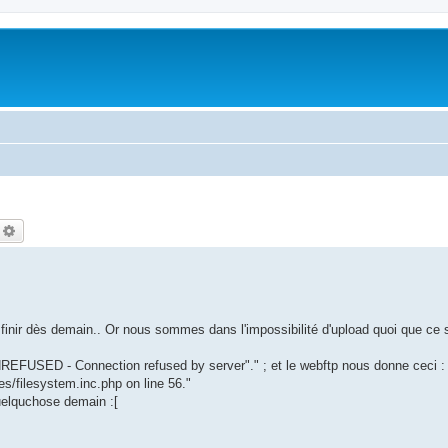
echercher
Recherche avancée
finir dès demain.. Or nous sommes dans l'impossibilité d'upload quoi que ce soi
REFUSED - Connection refused by server"." ; et le webftp nous donne ceci :
es/filesystem.inc.php on line 56."
quelquchose demain :[