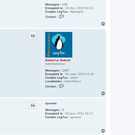
4
Messages :
126
1
Enregistré le :
18 déc. 2010 00:22
1
Compte LegTux :
Hydrog3n
C
Contact :
o
n
H
t
a
a
u
c
t
t
e
r
H
y
d
r
Simon Le Guével
o
Administrateur
g
3
Messages :
1307
n
Enregistré le :
04 sept. 2010 12:30
Compte LegTux :
simon
Localisation :
Saint-Brieuc
C
Contact :
o
n
H
t
a
a
u
c
aynaow
t
t
Messages :
3
e
Enregistré le :
20 janv. 2011 12:17
r
Compte LegTux :
S
aynaow
i
m
o
H
n
a