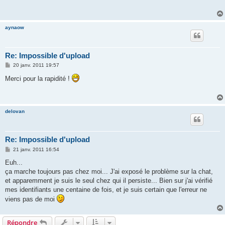
a
g
e
aynaow
Re: Impossible d'upload
M
20 janv. 2011 19:57
e
s
Merci pour la rapidité !
s
a
g
e
delovan
Re: Impossible d'upload
M
21 janv. 2011 16:54
e
s
Euh...
s
ça marche toujours pas chez moi... J'ai exposé le problème sur la chat,
a
g
et apparemment je suis le seul chez qui il persiste... Bien sur j'ai vérifié
e
mes identifiants une centaine de fois, et je suis certain que l'erreur ne
viens pas de moi
Répondre