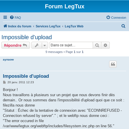
Forum LegTux
FAQ
Connexion
R
Index du forum
Services LegTux
LegTux Web
e
Impossible d'upload
c
Rechercher
Recherche 
Répondre
h
9 messages • Page
1
sur
1
e
aynaow
r
c
h
Impossible d'upload
e
M
20 janv. 2011 12:23
e
r
s
Bonjour !
s
Nous travaillons à plusieurs sur un projet que nous devons finir dès
a
g
demain.. Or nous sommes dans l'impossibilité d'upload quoi que ce soit :
e
filezilla nous donne
"Statut : Échec de la tentative de connexion avec "ECONNREFUSED -
Connection refused by server"." ; et le webftp nous donne ceci :
"The error occured in file
/var/www/legtux.org/webftp/includes/filesystem.inc.php on line 56."