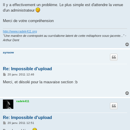
e
s
Il y a effectivement un problème. Le plus simple est d'attendre la venue
s
d'un administrateur
a
g
e
Merci de votre compréhension
http://www.radek411.org
"Une manière de contrepoint au surréalisme latent de cette métaphore sous-jacente..." -
Arthur Dent
aynaow
Re: Impossible d'upload
M
20 janv. 2011 12:46
e
s
Merci, et désolé pour la mauvaise section :b
s
a
g
e
radek411
Re: Impossible d'upload
M
20 janv. 2011 12:51
e
s