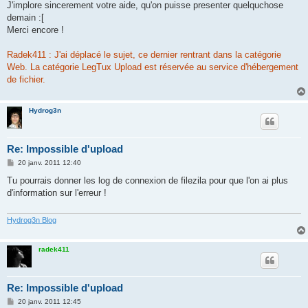
J'implore sincerement votre aide, qu'on puisse presenter quelquchose
demain :[
Merci encore !
Radek411 : J'ai déplacé le sujet, ce dernier rentrant dans la catégorie
Web. La catégorie LegTux Upload est réservée au service d'hébergement
de fichier.
Hydrog3n
Re: Impossible d'upload
M
20 janv. 2011 12:40
e
s
Tu pourrais donner les log de connexion de filezila pour que l'on ai plus
s
d'information sur l'erreur !
a
g
e
Hydrog3n Blog
radek411
Re: Impossible d'upload
M
20 janv. 2011 12:45