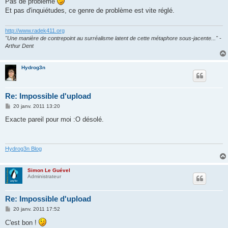
Pas de problème
s
Et pas d'inquiétudes, ce genre de problème est vite réglé.
a
g
e
http://www.radek411.org
"Une manière de contrepoint au surréalisme latent de cette métaphore sous-jacente..." -
Arthur Dent
Hydrog3n
Re: Impossible d'upload
M
20 janv. 2011 13:20
e
s
Exacte pareil pour moi :O désolé.
s
a
g
e
Hydrog3n Blog
Simon Le Guével
Administrateur
Re: Impossible d'upload
M
20 janv. 2011 17:52
e
s
C'est bon !
s