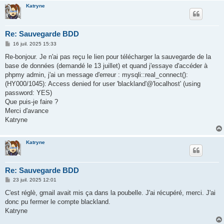
Katryne
Re: Sauvegarde BDD
M
16 juil. 2025 15:33
e
s
Re-bonjour. Je n'ai pas reçu le lien pour télécharger la sauvegarde de la
s
base de données (demandé le 13 juillet) et quand j'essaye d'accéder à
a
g
phpmy admin, j'ai un message d'erreur : mysqli::real_connect():
e
(HY000/1045): Access denied for user 'blackland'@'localhost' (using
password: YES)
Que puis-je faire ?
Merci d'avance
Katryne
Katryne
Re: Sauvegarde BDD
M
23 juil. 2025 12:01
e
s
C'est réglè, gmail avait mis ça dans la poubelle. J'ai récupéré, merci. J'ai
s
donc pu fermer le compte blackland.
a
g
Katryne
e