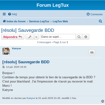
Forum LegTux
FAQ
Connexion
R
Index du forum
Services LegTux
LegTux Web
e
[résolu] Sauvegarde BDD
c
Rechercher
Recherche 
Répondre
h
3 messages • Page
1
sur
1
e
Katryne
r
c
h
[résolu] Sauvegarde BDD
e
M
14 juil. 2025 19:32
e
r
s
Bonjour !
s
Combien de temps pour obtenir le lien de la sauvegarde de la BDD ?
a
g
C'est pour blackland. J'ai l'impression de n'avoir pu recevoir le mail.
e
Merci !
Katryne
Modifié en dernier par
Katryne
le 01 août 2025 01:45, modifié 1 fois.