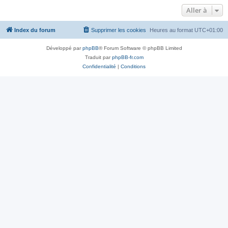
Aller à
Index du forum
Supprimer les cookies
Heures au format
UTC+01:00
Développé par
phpBB
® Forum Software © phpBB Limited
Traduit par
phpBB-fr.com
Confidentialité
|
Conditions