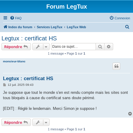
Forum LegTux
FAQ
Connexion
R
Index du forum
Services LegTux
LegTux Web
e
Legtux : certificat HS
c
Rechercher
Recherche 
Répondre
h
1 message • Page
1
sur
1
e
monsieur-blanc
r
c
h
Legtux : certificat HS
e
M
12 juil. 2025 09:43
e
r
s
Je suppose que tout le monde s'en est rendu compte mais les sites sont
s
tous bloqués à cause du certificat sans doute périmé.
a
g
e
[EDIT] : Réglé le lendemain. Merci Simon je suppose !
Répondre
1 message • Page
1
sur
1