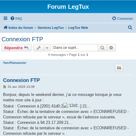
Forum LegTux
FAQ
Connexion
R
Index du forum
Services LegTux
LegTux Web
e
Connexion FTP
c
Rechercher
Recherche 
Répondre
h
4 messages • Page
1
sur
1
e
Yan-Plaisancier
r
c
h
Connexion FTP
e
M
01 avr. 2025 13:39
e
r
s
Bonjour, depuis le weekend dernier, j’ai ce message lorsque je veux
s
mettre mon site à jour :
a
g
Statut : Connexion à [2001:41d0:2
:]:21…
e
Statut : Échec de la tentative de connexion avec « ECONNREFUSED -
Connexion refusée par le serveur », essai de l’adresse suivante.
Statut : Connexion à 94.23.17.209:21…
Statut : Échec de la tentative de connexion avec « ECONNREFUSED -
Connexion refusée par le serveur ».