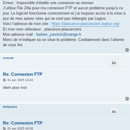
Erreur : Impossible d’établir une connexion au serveur
J’utilise File Zilla pour ma connexion FTP et aucun problème jusqu’à ce
jour. Le logiciel fonctionne correctement et j’ai toujours accès à la mise à
jour de mes autres sites qui ne sont pas hébergés par Legtux.
Voici l’adresse de mon site :
https://plaisance-plaisanciers.legtux.org/
Et mon nom utilisateur : plaisance-plaisanciers
Mon adresse mail :
barbier_yannick@orange.fr
Merci de m’indiquer où se situe le problème. Cordialement dans l’attente
de vous lire
ernesto
Re: Connexion FTP
M
01 avr. 2025 14:43
e
s
idem pour moi
s
a
g
e
tortipouss
Re: Connexion FTP
M
01 avr. 2025 16:58