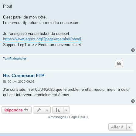
e
s
Plouf
s
a
g
C'est pareil de mon côté.
e
Le serveur ftp refuse la moindre connexion.
Je l'ai signalé via un ticket de support.
https://www.legtux.org/?page=member/panel
Support LegTux >> Écrire un nouveau ticket
Yan-Plaisancier
Re: Connexion FTP
M
06 avr. 2025 09:01
e
s
J'ai constaté, hier 05/04/2025,que le problème était résolu. merci à celui
s
qui est intervenu. cordialement à tous
a
g
e
Répondre
4 messages • Page
1
sur
1
Aller à