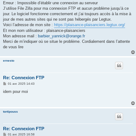
Erreur : Impossible d’établir une connexion au serveur
J’utilise File Zilla pour ma connexion FTP et aucun problème jusqu’à ce
jour. Le logiciel fonctionne correctement et j’ai toujours accès à la mise à
jour de mes autres sites qui ne sont pas hébergés par Legtux.
Voici l’adresse de mon site :
https://plaisance-plaisanciers.legtux.org/
Et mon nom utilisateur : plaisance-plaisanciers
Mon adresse mail :
barbier_yannick@orange.fr
Merci de m’indiquer où se situe le problème. Cordialement dans l’attente
de vous lire
ernesto
Re: Connexion FTP
M
01 avr. 2025 14:43
e
s
idem pour moi
s
a
g
e
tortipouss
Re: Connexion FTP
M
01 avr. 2025 16:58