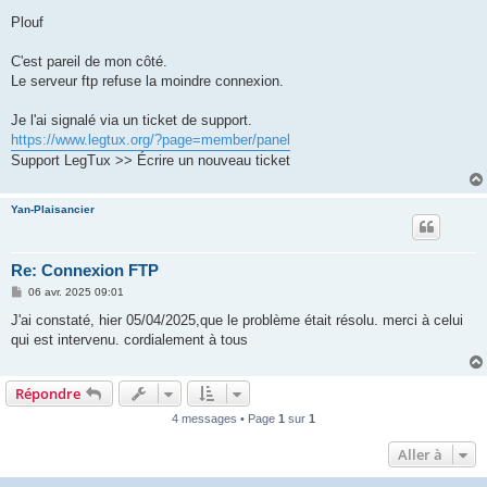
e
s
Plouf
s
a
g
C'est pareil de mon côté.
e
Le serveur ftp refuse la moindre connexion.
Je l'ai signalé via un ticket de support.
https://www.legtux.org/?page=member/panel
Support LegTux >> Écrire un nouveau ticket
Yan-Plaisancier
Re: Connexion FTP
M
06 avr. 2025 09:01
e
s
J'ai constaté, hier 05/04/2025,que le problème était résolu. merci à celui
s
qui est intervenu. cordialement à tous
a
g
e
Répondre
4 messages • Page
1
sur
1
Aller à