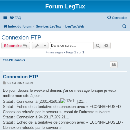
Forum LegTux
FAQ
Connexion
R
Index du forum
Services LegTux
LegTux Web
e
Connexion FTP
c
Rechercher
Recherche 
Répondre
h
4 messages • Page
1
sur
1
e
Yan-Plaisancier
r
c
h
Connexion FTP
e
M
01 avr. 2025 13:39
e
r
s
Bonjour, depuis le weekend dernier, j’ai ce message lorsque je veux
s
mettre mon site à jour :
a
g
Statut : Connexion à [2001:41d0:2
:]:21…
e
Statut : Échec de la tentative de connexion avec « ECONNREFUSED -
Connexion refusée par le serveur », essai de l’adresse suivante.
Statut : Connexion à 94.23.17.209:21…
Statut : Échec de la tentative de connexion avec « ECONNREFUSED -
Connexion refusée par le serveur ».