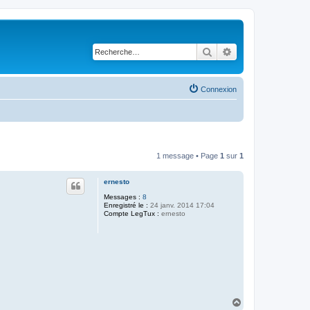
Rechercher
Recherche avancé
Connexion
1 message • Page
1
sur
1
ernesto
Messages :
8
Enregistré le :
24 janv. 2014 17:04
Compte LegTux :
ernesto
H