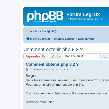
Forum LegTux
Le forum des services LegTux
Accès rapide
FAQ
Index du forum
Services LegTux
LegTux Web
Comment obtenir php 8.2 ?
R
Répondre
Comment obtenir php 8.2 ?
M
par
ernesto
»
17 janv. 2025 13:54
e
s
Bonjour,
s
Dans les informations serveur , il est mentionné
"migratio
a
g
Pourtant un phpinfo() me renvoie php 8.0.
e
Y a t il moyen de profiter de php 8.2. (nécessaire pour joom
D'avance merci bien