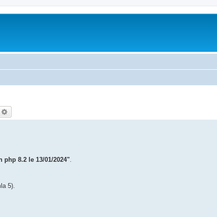
echercher
Recherche avancée
n php 8.2 le 13/01/2024"
.
la 5).