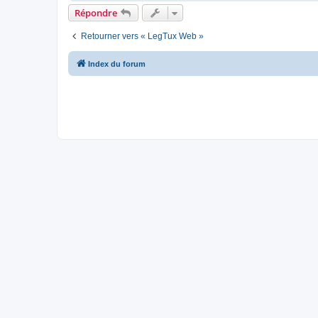
Répondre
Retourner vers « LegTux Web »
Index du forum