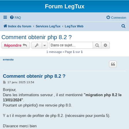
Forum LegTux
FAQ
Connexion
R
Index du forum
Services LegTux
LegTux Web
e
Comment obtenir php 8.2 ?
c
Rechercher
Recherche 
Répondre
h
1 message • Page
1
sur
1
e
ernesto
r
c
h
Comment obtenir php 8.2 ?
e
M
17 janv. 2025 13:54
e
r
s
Bonjour,
s
Dans les informations serveur , il est mentionné
"migration php 8.2 le
a
g
13/01/2024"
.
e
Pourtant un phpinfo() me renvoie php 8.0.
Y a t il moyen de profiter de php 8.2. (nécessaire pour joomla 5).
D'avance merci bien