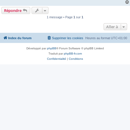
Répondre
1 message • Page
1
sur
1
Aller à
Index du forum
Supprimer les cookies
Heures au format
UTC+01:00
Développé par
phpBB
® Forum Software © phpBB Limited
Traduit par
phpBB-fr.com
Confidentialité
|
Conditions