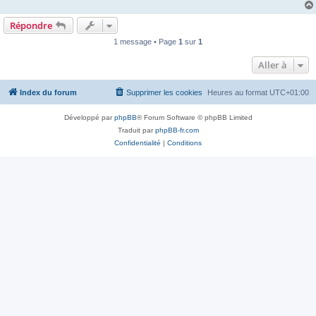
Répondre
1 message • Page
1
sur
1
Aller à
Index du forum
Supprimer les cookies
Heures au format
UTC+01:00
Développé par
phpBB
® Forum Software © phpBB Limited
Traduit par
phpBB-fr.com
Confidentialité
|
Conditions