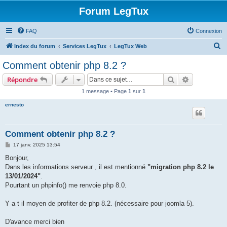
Forum LegTux
FAQ
Connexion
R
Index du forum
Services LegTux
LegTux Web
e
Comment obtenir php 8.2 ?
c
Rechercher
Recherche 
Répondre
h
1 message • Page
1
sur
1
e
ernesto
r
c
h
Comment obtenir php 8.2 ?
e
M
17 janv. 2025 13:54
e
r
s
Bonjour,
s
Dans les informations serveur , il est mentionné
"migration php 8.2 le
a
g
13/01/2024"
.
e
Pourtant un phpinfo() me renvoie php 8.0.
Y a t il moyen de profiter de php 8.2. (nécessaire pour joomla 5).
D'avance merci bien