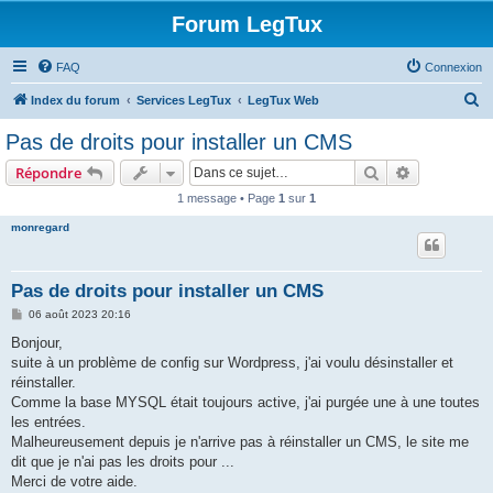
Forum LegTux
FAQ
Connexion
R
Index du forum
Services LegTux
LegTux Web
e
Pas de droits pour installer un CMS
c
Rechercher
Recherche 
Répondre
h
1 message • Page
1
sur
1
e
monregard
r
c
h
Pas de droits pour installer un CMS
e
M
06 août 2023 20:16
e
r
s
Bonjour,
s
suite à un problème de config sur Wordpress, j'ai voulu désinstaller et
a
g
réinstaller.
e
Comme la base MYSQL était toujours active, j'ai purgée une à une toutes
les entrées.
Malheureusement depuis je n'arrive pas à réinstaller un CMS, le site me
dit que je n'ai pas les droits pour ...
Merci de votre aide.