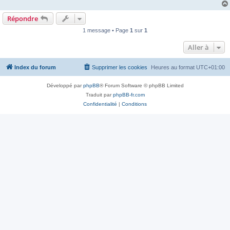
Répondre
1 message • Page
1
sur
1
Aller à
Index du forum
Supprimer les cookies
Heures au format
UTC+01:00
Développé par
phpBB
® Forum Software © phpBB Limited
Traduit par
phpBB-fr.com
Confidentialité
|
Conditions