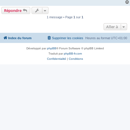
Répondre
1 message • Page
1
sur
1
Aller à
Index du forum
Supprimer les cookies
Heures au format
UTC+01:00
Développé par
phpBB
® Forum Software © phpBB Limited
Traduit par
phpBB-fr.com
Confidentialité
|
Conditions