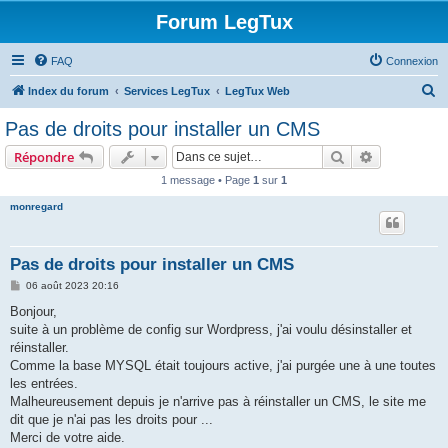
Forum LegTux
FAQ
Connexion
R
Index du forum
Services LegTux
LegTux Web
e
Pas de droits pour installer un CMS
c
Rechercher
Recherche 
Répondre
h
1 message • Page
1
sur
1
e
monregard
r
c
h
Pas de droits pour installer un CMS
e
M
06 août 2023 20:16
e
r
s
Bonjour,
s
suite à un problème de config sur Wordpress, j'ai voulu désinstaller et
a
g
réinstaller.
e
Comme la base MYSQL était toujours active, j'ai purgée une à une toutes
les entrées.
Malheureusement depuis je n'arrive pas à réinstaller un CMS, le site me
dit que je n'ai pas les droits pour ...
Merci de votre aide.