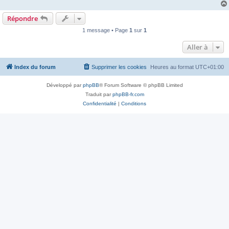
Répondre
1 message • Page
1
sur
1
Aller à
Index du forum
Supprimer les cookies
Heures au format
UTC+01:00
Développé par
phpBB
® Forum Software © phpBB Limited
Traduit par
phpBB-fr.com
Confidentialité
|
Conditions