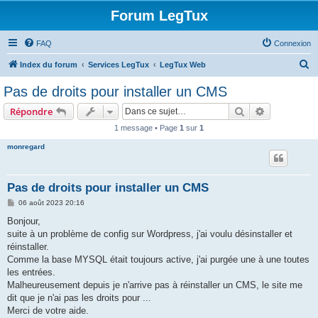
Forum LegTux
FAQ
Connexion
R
Index du forum
Services LegTux
LegTux Web
e
Pas de droits pour installer un CMS
c
Rechercher
Recherche 
Répondre
h
1 message • Page
1
sur
1
e
monregard
r
c
h
Pas de droits pour installer un CMS
e
M
06 août 2023 20:16
e
r
s
Bonjour,
s
suite à un problème de config sur Wordpress, j'ai voulu désinstaller et
a
g
réinstaller.
e
Comme la base MYSQL était toujours active, j'ai purgée une à une toutes
les entrées.
Malheureusement depuis je n'arrive pas à réinstaller un CMS, le site me
dit que je n'ai pas les droits pour ...
Merci de votre aide.