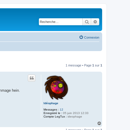
Rechercher
Recherche avancé
Connexion
1 message • Page
1
sur
1
ommage hein.
Idéophage
Messages :
12
Enregistré le :
05 juin 2013 12:33
Compte LegTux :
ideophage
H
a
1 message • Page
1
sur
1