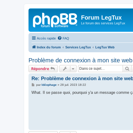
Forum LegTux
Le forum des services LegTux
Accès rapide
FAQ
Index du forum
Services LegTux
LegTux Web
Problème de connexion à mon site web.
R
Répondre
Re: Problème de connexion à mon site web
M
par
Idéophage
»
28 juil. 2023 18:22
e
s
What. Il se passe quoi, pourquoi y'a un message comme ça
s
a
g
e