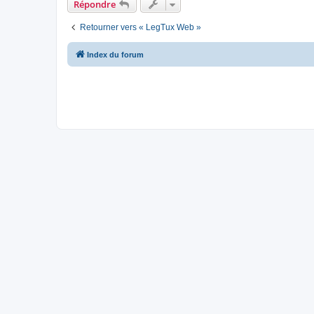
Répondre
Retourner vers « LegTux Web »
Index du forum