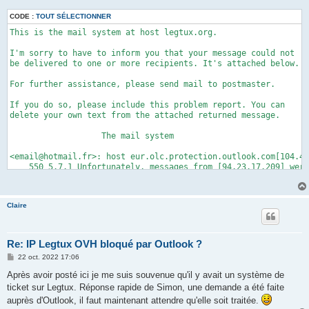
CODE :
TOUT SÉLECTIONNER
This is the mail system at host legtux.org.

I'm sorry to have to inform you that your message could not

be delivered to one or more recipients. It's attached below.

For further assistance, please send mail to postmaster.

If you do so, please include this problem report. You can

delete your own text from the attached returned message.

                   The mail system

<email@hotmail.fr>: host eur.olc.protection.outlook.com[104.47
    550 5.7.1 Unfortunately, messages from [94.23.17.209] were
    contact your Internet service provider since part of their
    our block list (S3150). You can also refer your provider t
    http://mail.live.com/mail/troubleshooting.aspx#errors.

Claire
    [DB8EUR05FT009.eop-eur05.prod.protection.outlook.com] (in 
    FROM command)

Re: IP Legtux OVH bloqué par Outlook ?
Reporting-MTA: dns; legtux.org

M
22 oct. 2022 17:06
X-Postfix-Queue-ID: 3106B5A4F0CD

e
X-Postfix-Sender: rfc822; email@legtux.org

s
Après avoir posté ici je me suis souvenue qu'il y avait un système de
Arrival-Date: Sat, 15 Oct 2022 20:56:48 +0200 (CEST)

s
ticket sur Legtux. Réponse rapide de Simon, une demande a été faite
a
g
auprès d'Outlook, il faut maintenant attendre qu'elle soit traitée.
Final-Recipient: rfc822; email@hotmail.fr

e