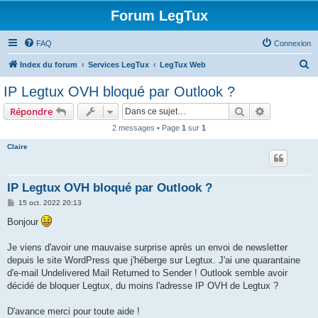
Forum LegTux
FAQ
Connexion
R
Index du forum
Services LegTux
LegTux Web
e
IP Legtux OVH bloqué par Outlook ?
c
Rechercher
Recherche 
Répondre
h
2 messages • Page
1
sur
1
e
Claire
r
c
h
IP Legtux OVH bloqué par Outlook ?
e
M
15 oct. 2022 20:13
e
r
s
Bonjour
s
a
g
Je viens d'avoir une mauvaise surprise après un envoi de newsletter
e
depuis le site WordPress que j'héberge sur Legtux. J'ai une quarantaine
d'e-mail Undelivered Mail Returned to Sender ! Outlook semble avoir
décidé de bloquer Legtux, du moins l'adresse IP OVH de Legtux ?
D'avance merci pour toute aide !