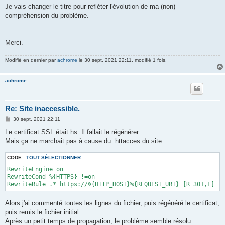
Je vais changer le titre pour refléter l'évolution de ma (non)
compréhension du problème.
Merci.
Modifié en dernier par
achrome
le 30 sept. 2021 22:11, modifié 1 fois.
achrome
Re: Site inaccessible.
M
30 sept. 2021 22:11
e
s
Le certificat SSL était hs. Il fallait le régénérer.
s
Mais ça ne marchait pas à cause du .httacces du site
a
g
e
CODE :
TOUT SÉLECTIONNER
RewriteEngine on

RewriteCond %{HTTPS} !=on

RewriteRule .* https://%{HTTP_HOST}%{REQUEST_URI} [R=301,L]
Alors j'ai commenté toutes les lignes du fichier, puis régénéré le certificat,
puis remis le fichier initial.
Après un petit temps de propagation, le problème semble résolu.