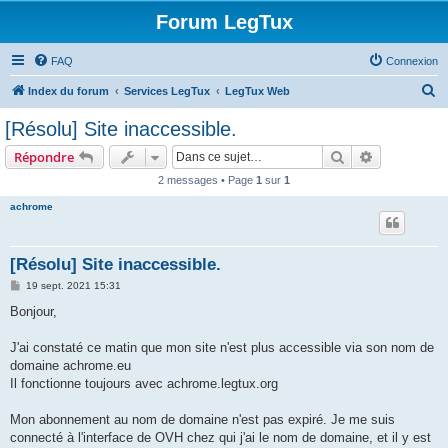
Forum LegTux
FAQ
Connexion
R
Index du forum
Services LegTux
LegTux Web
e
[Résolu] Site inaccessible.
c
Rechercher
Recherche 
Répondre
h
2 messages • Page
1
sur
1
e
achrome
r
c
h
[Résolu] Site inaccessible.
e
M
19 sept. 2021 15:31
e
r
s
Bonjour,
s
a
g
J'ai constaté ce matin que mon site n'est plus accessible via son nom de
e
domaine achrome.eu
Il fonctionne toujours avec achrome.legtux.org
Mon abonnement au nom de domaine n'est pas expiré. Je me suis
connecté à l'interface de OVH chez qui j'ai le nom de domaine, et il y est