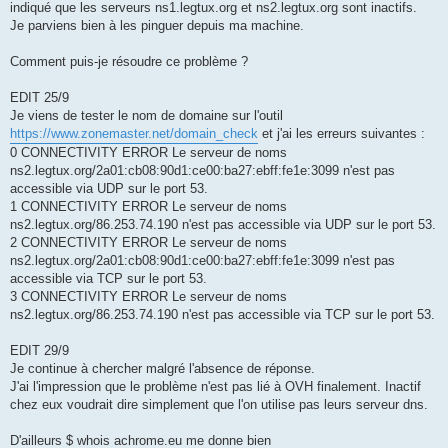
indiqué que les serveurs ns1.legtux.org et ns2.legtux.org sont inactifs.
Je parviens bien à les pinguer depuis ma machine.
Comment puis-je résoudre ce problème ?
EDIT 25/9
Je viens de tester le nom de domaine sur l'outil
https://www.zonemaster.net/domain_check
et j'ai les erreurs suivantes :
0 CONNECTIVITY ERROR Le serveur de noms
ns2.legtux.org/2a01:cb08:90d1:ce00:ba27:ebff:fe1e:3099 n'est pas
accessible via UDP sur le port 53.
1 CONNECTIVITY ERROR Le serveur de noms
ns2.legtux.org/86.253.74.190 n'est pas accessible via UDP sur le port 53.
2 CONNECTIVITY ERROR Le serveur de noms
ns2.legtux.org/2a01:cb08:90d1:ce00:ba27:ebff:fe1e:3099 n'est pas
accessible via TCP sur le port 53.
3 CONNECTIVITY ERROR Le serveur de noms
ns2.legtux.org/86.253.74.190 n'est pas accessible via TCP sur le port 53.
EDIT 29/9
Je continue à chercher malgré l'absence de réponse.
J'ai l'impression que le problème n'est pas lié à OVH finalement. Inactif
chez eux voudrait dire simplement que l'on utilise pas leurs serveur dns.
D'ailleurs $ whois achrome.eu me donne bien