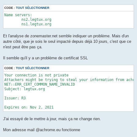
CODE :
TOUT SÉLECTIONNER
Name servers:

        ns2.legtux.org

        ns1.legtux.org
Et l'analyse de zonemaster.net semble indiquer un problème. Mais d'un
autre côté, que je sois le seul impacté depuis déjà 10 jours, c'est que ce
n'est peut être pas ça.
Il semble qu'il y a un problème de certificat SSL
CODE :
TOUT SÉLECTIONNER
Your connection is not private

Attackers might be trying to steal your information from achro
NET::ERR_CERT_COMMON_NAME_INVALID

Subject: legtux.org

Issuer: R3

Expires on: Nov 2, 2021
J'ai essayé de le mettre à jour, mais ça ne change rien.
Mon adresse mail @achrome.eu fonctionne