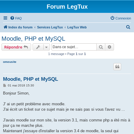
Forum LegTux
FAQ
Connexion
R
Index du forum
Services LegTux
LegTux Web
e
Moodle, PHP et MySQL
c
Rechercher
Recherche 
Répondre
h
1 message • Page
1
sur
1
e
omeusite
r
c
h
Moodle, PHP et MySQL
e
M
01 mai 2018 15:30
e
r
s
Bonjour Simon,
s
a
g
J' ai un petit problème avec moodle.
e
J'ai écrit un ticket sur ce sujet mais je ne sais pas si vous l'avez vu ...
J'avais moodle sur mon site, la version 3.1, mais comme php a été mis à
jour ça ne marche plus.
Maintenant j'essaye d'installer la version 3.4 de moodle, la seul qui