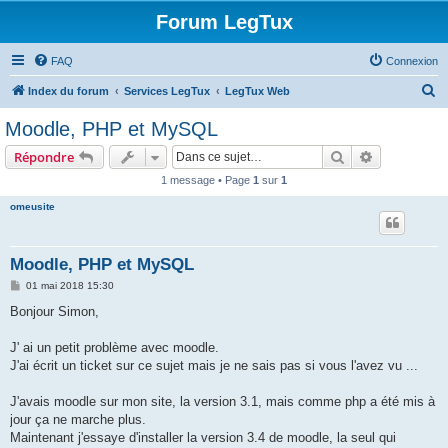
Forum LegTux
FAQ
Connexion
R
Index du forum
Services LegTux
LegTux Web
e
Moodle, PHP et MySQL
c
Rechercher
Recherche 
Répondre
h
1 message • Page
1
sur
1
e
omeusite
r
c
h
Moodle, PHP et MySQL
e
M
01 mai 2018 15:30
e
r
s
Bonjour Simon,
s
a
g
J' ai un petit problème avec moodle.
e
J'ai écrit un ticket sur ce sujet mais je ne sais pas si vous l'avez vu ...
J'avais moodle sur mon site, la version 3.1, mais comme php a été mis à
jour ça ne marche plus.
Maintenant j'essaye d'installer la version 3.4 de moodle, la seul qui