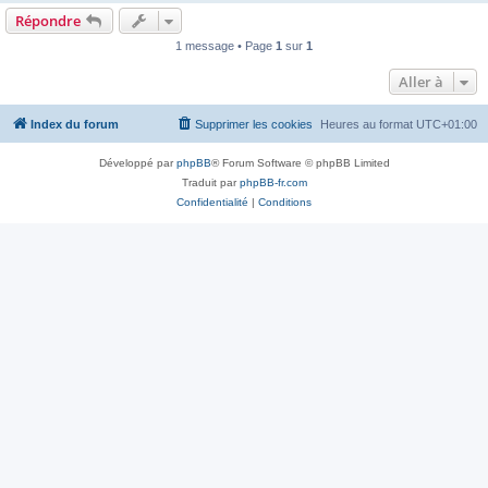
Répondre
1 message • Page
1
sur
1
Aller à
Index du forum
Supprimer les cookies
Heures au format
UTC+01:00
Développé par
phpBB
® Forum Software © phpBB Limited
Traduit par
phpBB-fr.com
Confidentialité
|
Conditions