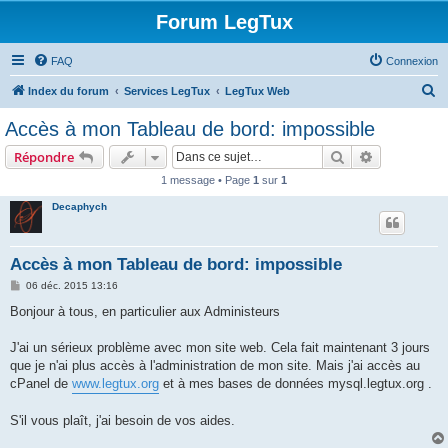
Forum LegTux
FAQ
Connexion
R
Index du forum
Services LegTux
LegTux Web
e
Accès à mon Tableau de bord: impossible
c
Rechercher
Recherche 
Répondre
h
1 message • Page
1
sur
1
e
Decaphych
r
c
h
Accès à mon Tableau de bord: impossible
e
M
06 déc. 2015 13:16
e
r
s
Bonjour à tous, en particulier aux Administeurs
s
a
g
J'ai un sérieux problème avec mon site web. Cela fait maintenant 3 jours
e
que je n'ai plus accès à l'administration de mon site. Mais j'ai accès au
cPanel de
www.legtux.org
et à mes bases de données mysql.legtux.org .
S'il vous plaît, j'ai besoin de vos aides.