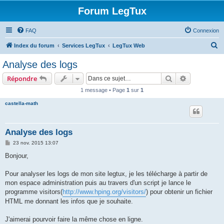
Forum LegTux
FAQ
Connexion
R
Index du forum
Services LegTux
LegTux Web
e
Analyse des logs
c
Rechercher
Recherche 
Répondre
h
1 message • Page
1
sur
1
e
castella-math
r
c
h
Analyse des logs
e
M
23 nov. 2015 13:07
e
r
s
Bonjour,
s
a
g
Pour analyser les logs de mon site legtux, je les télécharge à partir de
e
mon espace administration puis au travers d'un script je lance le
programme visitors(
http://www.hping.org/visitors/
) pour obtenir un fichier
HTML me donnant les infos que je souhaite.
J'aimerai pourvoir faire la même chose en ligne.