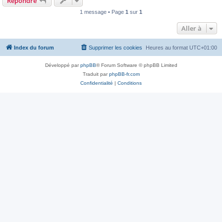
Répondre
1 message • Page
1
sur
1
Aller à
Index du forum
Supprimer les cookies
Heures au format
UTC+01:00
Développé par
phpBB
® Forum Software © phpBB Limited
Traduit par
phpBB-fr.com
Confidentialité
|
Conditions