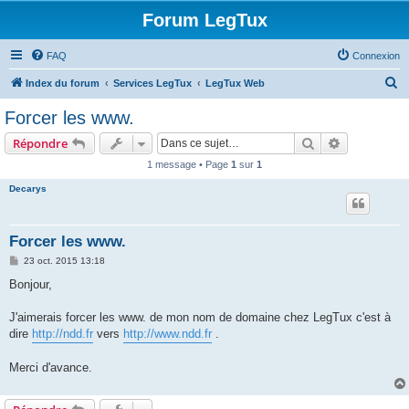
Forum LegTux
FAQ
Connexion
R
Index du forum
Services LegTux
LegTux Web
e
Forcer les www.
c
Rechercher
Recherche 
Répondre
h
1 message • Page
1
sur
1
e
Decarys
r
c
h
Forcer les www.
e
M
23 oct. 2015 13:18
e
r
s
Bonjour,
s
a
g
J'aimerais forcer les www. de mon nom de domaine chez LegTux c'est à
e
dire
http://ndd.fr
vers
http://www.ndd.fr
.
Merci d'avance.