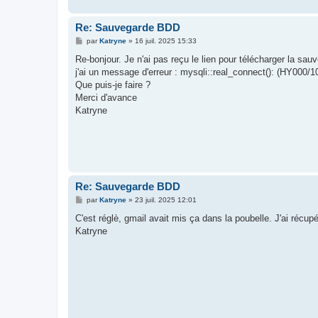
Re: Sauvegarde BDD
M
par
Katryne
»
16 juil. 2025 15:33
e
s
Re-bonjour. Je n'ai pas reçu le lien pour télécharger la s
s
j'ai un message d'erreur : mysqli::real_connect(): (HY000/
a
g
Que puis-je faire ?
e
Merci d'avance
Katryne
Re: Sauvegarde BDD
M
par
Katryne
»
23 juil. 2025 12:01
e
s
C'est réglè, gmail avait mis ça dans la poubelle. J'ai récup
s
Katryne
a
g
e