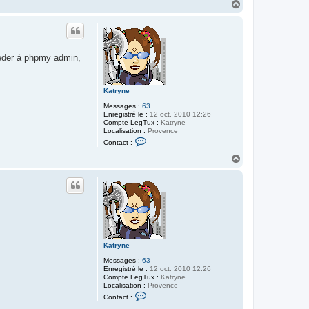
n
H
t
a
a
u
c
t
t
e
r
ccéder à phpmy admin,
K
a
t
r
Katryne
y
n
Messages :
63
e
Enregistré le :
12 oct. 2010 12:26
Compte LegTux :
Katryne
Localisation :
Provence
C
Contact :
o
n
H
t
a
a
u
c
t
t
e
r
K
a
t
r
Katryne
y
n
Messages :
63
e
Enregistré le :
12 oct. 2010 12:26
Compte LegTux :
Katryne
Localisation :
Provence
C
Contact :
o