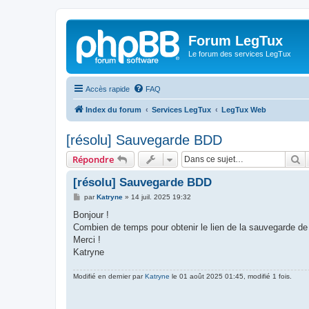
Forum LegTux
Le forum des services LegTux
Accès rapide
FAQ
Index du forum
Services LegTux
LegTux Web
[résolu] Sauvegarde BDD
R
Répondre
[résolu] Sauvegarde BDD
M
par
Katryne
»
14 juil. 2025 19:32
e
s
Bonjour !
s
Combien de temps pour obtenir le lien de la sauvegarde de l
a
g
Merci !
e
Katryne
Modifié en dernier par
Katryne
le 01 août 2025 01:45, modifié 1 fois.