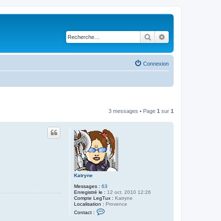
Rechercher
Recherche avancé
Connexion
3 messages • Page
1
sur
1
Katryne
Messages :
63
Enregistré le :
12 oct. 2010 12:26
Compte LegTux :
Katryne
Localisation :
Provence
C
Contact :
o