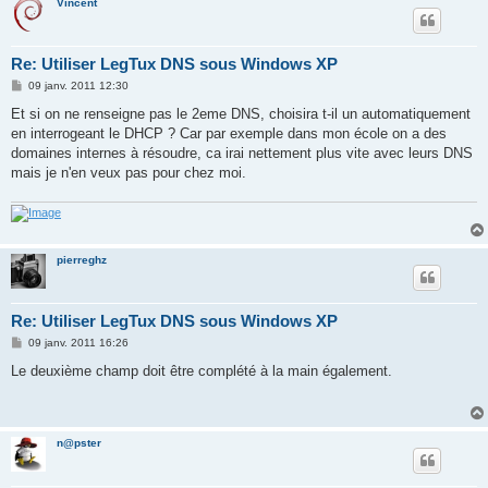
Vincent
Re: Utiliser LegTux DNS sous Windows XP
M
09 janv. 2011 12:30
e
s
Et si on ne renseigne pas le 2eme DNS, choisira t-il un automatiquement
s
en interrogeant le DHCP ? Car par exemple dans mon école on a des
a
g
domaines internes à résoudre, ca irai nettement plus vite avec leurs DNS
e
mais je n'en veux pas pour chez moi.
pierreghz
Re: Utiliser LegTux DNS sous Windows XP
M
09 janv. 2011 16:26
e
s
Le deuxième champ doit être complété à la main également.
s
a
g
e
n@pster