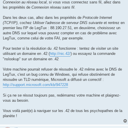
Connexion au réseau local
, si vous vous connectez sans fil, allez dans
les propriétés de
Connexion réseau sans fil
.
Dans les deux cas, allez dans les propriétés de
Protocole Internet
(TCP/IP)
, cochez
Utiliser l'adresse de serveur DNS suivante
et rentrez en
premier lieu l'IP de LegTux : 88.190.27.51, en deuxième, choisissez un
autre DNS sur lequel vous pouvez compter en cas de problème avec
LegTux, comme celui de votre FAI, par exemple.
Pour tester si la résolution du .42 fonctionne : tentez de visiter un site
utilisant un domaine en .42 (
http://nic.42/
) ou essayez la commande
"nslookup" sur un domaine en .42
Votre machine pourrait refuser de résoudre le .42 même avec le DNS de
LegTux, c'est un bug connu de Windows, qui refuse obstinément de
résoudre un TLD numérique, Microsoft a diffusé un correctif :
http://support.microsoft.com/kb/947228
Si ça ne se résout toujours pas, redémarrez votre machine et plaignez-
vous au besoin.
Vous voilà paré(e) à naviguer sur les .42 de tous les psychopathes de la
planète !