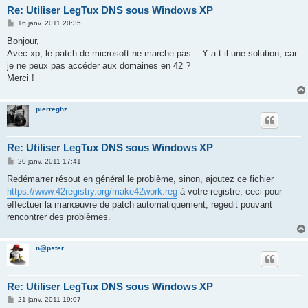
Re: Utiliser LegTux DNS sous Windows XP
M
16 janv. 2011 20:35
e
s
Bonjour,
s
Avec xp, le patch de microsoft ne marche pas... Y a t-il une solution, car
a
g
je ne peux pas accéder aux domaines en 42 ?
e
Merci !
pierreghz
Re: Utiliser LegTux DNS sous Windows XP
M
20 janv. 2011 17:41
e
s
Redémarrer résout en général le problème, sinon, ajoutez ce fichier
s
https://www.42registry.org/make42work.reg
à votre registre, ceci pour
a
g
effectuer la manœuvre de patch automatiquement, regedit pouvant
e
rencontrer des problèmes.
n@pster
Re: Utiliser LegTux DNS sous Windows XP
M
21 janv. 2011 19:07
e