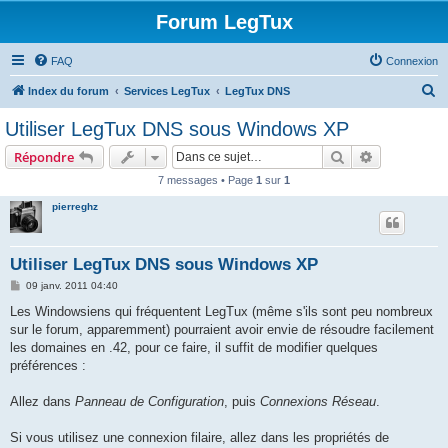
Forum LegTux
FAQ
Connexion
R
Index du forum
Services LegTux
LegTux DNS
e
Utiliser LegTux DNS sous Windows XP
c
Rechercher
Recherche 
Répondre
h
7 messages • Page
1
sur
1
e
pierreghz
r
c
h
Utiliser LegTux DNS sous Windows XP
e
M
09 janv. 2011 04:40
e
r
s
Les Windowsiens qui fréquentent LegTux (même s'ils sont peu nombreux
s
sur le forum, apparemment) pourraient avoir envie de résoudre facilement
a
g
les domaines en .42, pour ce faire, il suffit de modifier quelques
e
préférences :
Allez dans
Panneau de Configuration
, puis
Connexions Réseau
.
Si vous utilisez une connexion filaire, allez dans les propriétés de