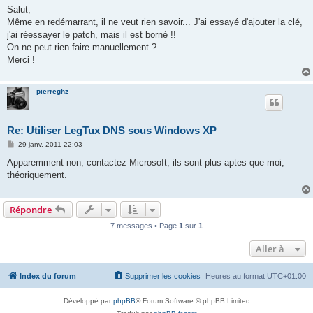
s
Salut,
s
Même en redémarrant, il ne veut rien savoir... J'ai essayé d'ajouter la clé,
a
g
j'ai réessayer le patch, mais il est borné !!
e
On ne peut rien faire manuellement ?
Merci !
pierreghz
Re: Utiliser LegTux DNS sous Windows XP
M
29 janv. 2011 22:03
e
s
Apparemment non, contactez Microsoft, ils sont plus aptes que moi,
s
théoriquement.
a
g
e
Répondre
7 messages • Page
1
sur
1
Aller à
Index du forum
Supprimer les cookies
Heures au format
UTC+01:00
Développé par
phpBB
® Forum Software © phpBB Limited