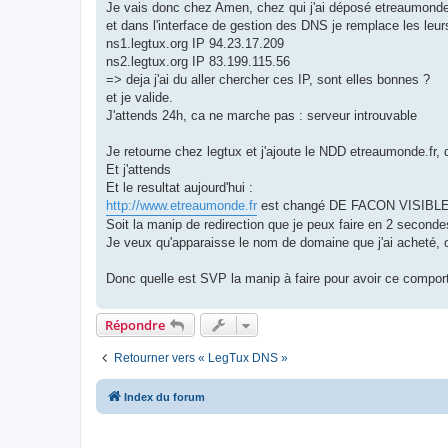
Je vais donc chez Amen, chez qui j'ai déposé etreaumonde
et dans l'interface de gestion des DNS je remplace les leur
ns1.legtux.org IP 94.23.17.209
ns2.legtux.org IP 83.199.115.56
=> deja j'ai du aller chercher ces IP, sont elles bonnes ?
et je valide.
J'attends 24h, ca ne marche pas : serveur introuvable
Je retourne chez legtux et j'ajoute le NDD etreaumonde.fr, 
Et j'attends
Et le resultat aujourd'hui :
http://www.etreaumonde.fr
est changé DE FACON VISIBL
Soit la manip de redirection que je peux faire en 2 secon
Je veux qu'apparaisse le nom de domaine que j'ai acheté, 
Donc quelle est SVP la manip à faire pour avoir ce compo
Répondre
Retourner vers « LegTux DNS »
Index du forum