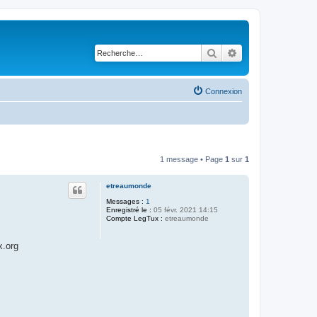
Rechercher
Recherche avancé
Connexion
1 message • Page
1
sur
1
etreaumonde
Messages :
1
Enregistré le :
05 févr. 2021 14:15
Compte LegTux :
etreaumonde
x.org