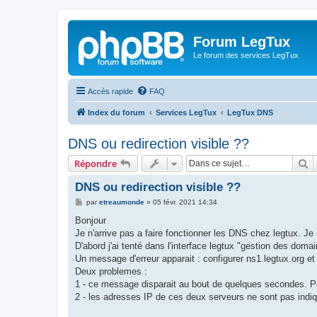
Forum LegTux
Le forum des services LegTux
Accès rapide
FAQ
Index du forum
Services LegTux
LegTux DNS
DNS ou redirection visible ??
R
Répondre
DNS ou redirection visible ??
M
par
etreaumonde
»
05 févr. 2021 14:34
e
s
Bonjour
s
Je n'arrive pas a faire fonctionner les DNS chez legtux. Je 
a
g
D'abord j'ai tenté dans l'interface legtux "gestion des dom
e
Un message d'erreur apparait : configurer ns1.legtux.org et
Deux problemes :
1 - ce message disparait au bout de quelques secondes. P
2 - les adresses IP de ces deux serveurs ne sont pas indiqu