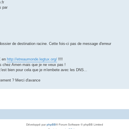
.fr
s par
dossier de destination racine. Cette fois-ci pas de message d'erreur
E en
http://etreaumonde.legtux.org/
!!!!
des chez Amen mais que je ne veux pas !
c'est bien pour cela que je m'embete avec les DNS...
rtement ? Merci d'avance
Développé par
phpBB
® Forum Software © phpBB Limited