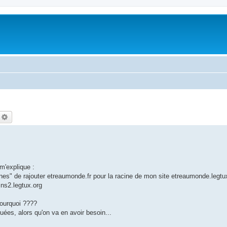
echercher
Recherche avancée
m'explique :
aines" de rajouter etreaumonde.fr pour la racine de mon site etreaumonde.legtu
 ns2.legtux.org
ourquoi ????
ées, alors qu'on va en avoir besoin...