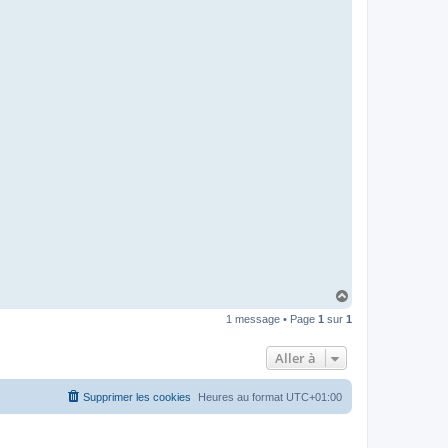
H
a
1 message • Page
1
sur
1
u
t
Aller à
Supprimer les cookies
Heures au format
UTC+01:00