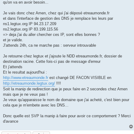
qu'on va en avoir besoin...
Je vais donc chez Amen, chez qui j'ai déposé etreaumonde.fr
et dans l'interface de gestion des DNS je remplace les leurs par
ns1.legtux.org IP 94.23.17.209
ns2.legtux.org IP 83.199.115.56
=> deja j'ai du aller chercher ces IP, sont elles bonnes ?
et je valide.
J'attends 24h, ca ne marche pas : serveur introuvable
Je retourne chez legtux et j'ajoute le NDD etreaumonde.fr, dossier de
destination racine. Cette fois-ci pas de message d'erreur
Et j'attends
Et le resultat aujourd'hui :
http://www.etreaumonde.fr
est changé DE FACON VISIBLE en
http://etreaumonde.legtux.org/
!!!!
Soit la manip de redirection que je peux faire en 2 secondes chez Amen
mais que je ne veux pas !
Je veux qu'apparaisse le nom de domaine que j'ai acheté, c'est bien pour
cela que je m'embete avec les DNS...
Donc quelle est SVP la manip à faire pour avoir ce comportement ? Merci
d'avance