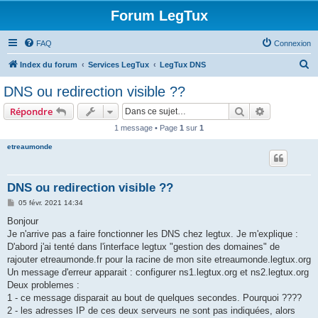
Forum LegTux
FAQ
Connexion
R
Index du forum
Services LegTux
LegTux DNS
e
DNS ou redirection visible ??
c
Rechercher
Recherche 
Répondre
h
1 message • Page
1
sur
1
e
etreaumonde
r
c
h
DNS ou redirection visible ??
e
M
05 févr. 2021 14:34
e
r
s
Bonjour
s
Je n'arrive pas a faire fonctionner les DNS chez legtux. Je m'explique :
a
g
D'abord j'ai tenté dans l'interface legtux "gestion des domaines" de
e
rajouter etreaumonde.fr pour la racine de mon site etreaumonde.legtux.org
Un message d'erreur apparait : configurer ns1.legtux.org et ns2.legtux.org
Deux problemes :
1 - ce message disparait au bout de quelques secondes. Pourquoi ????
2 - les adresses IP de ces deux serveurs ne sont pas indiquées, alors