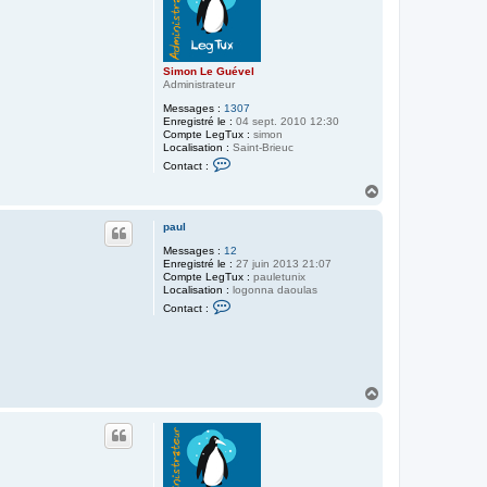
Simon Le Guével
Administrateur
Messages :
1307
Enregistré le :
04 sept. 2010 12:30
Compte LegTux :
simon
Localisation :
Saint-Brieuc
C
Contact :
o
n
H
t
a
a
u
c
paul
t
t
Messages :
12
e
Enregistré le :
27 juin 2013 21:07
r
Compte LegTux :
S
pauletunix
Localisation :
logonna daoulas
i
C
m
Contact :
o
o
n
n
t
L
a
e
c
G
t
u
H
e
é
a
r
v
p
e
u
a
l
t
u
l