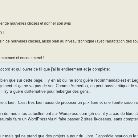
t
ser de nouvelles choses et donner son avis
n !
in de nouvelles choses, aussi bien au niveau technique (avec l'adaptation des sou
 commencé et encore merci !
cord et qui ouvre ce fil que j'ai lu entièrement et je complète:
ien que sur cette page, il y en ait qui ne sont guère recommandables) et Leg
rgement et ça ne va pas de soi. Comme Archerfou, on peut aussi critiquer le 
l n'y a guère d'alternative pour héberger des gens.
ent bien. C'est très bien aussi de proposer un prix libre et une liberté raison
n de mes sites actuellement sur Wordpress.com (eh oui, il y a pas de libre l
e saurais faire un WordPressMu ni faire passer 2 sites là-dessus, sans compter
ur mais qui ne prend que des projets autour du Libre. J'apprécie beaucoup le fa