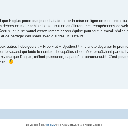
el que Kegtux parce que je souhaitais tester la mise en ligne de mon projet ou 
e en dehors de ma machine locale, tout en améliorant mes compétences de webd
Kegtux, et je ne saurai assez remercier son équipe pour tout le travail réalisé e
et de partager des idées avec d’autres utilisateurs.
eux autres hébergeurs : « Free » et « Byethost7 ». J’ai été déçu par le premie
r le second qui bride le nombre de requêtes effectuées empêchant parfois l’
e niveau que Kegtux, mêlant puissance, capacité et communauté. C’est pourqu
fait !
Développé par
phpBB
® Forum Software © phpBB Limited