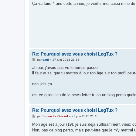
s
Ça va faire 4 ans cette année, je vieillis moi aussi mine de
a
g
e
Re: Pourquoi avez vous choisi LegTux ?
M
par
paul
»
27 juin 2013 21:33
e
s
ah oui, j'avais pas vu le temps passer
s
il faut aussi que tu mettes à jour ton âge sur ton profil peut-
a
g
e
nan j'dis ça...
est-ce qu'au lieu de la news letter tu as un blog perso quel
Re: Pourquoi avez vous choisi LegTux ?
M
par
Simon Le Guével
»
27 juin 2013 21:45
e
s
Mon âge est à jour (19), je suis déjà suffisamment vieux
s
Non, pas de blog perso, mais peut-être que je m'y mettrai u
a
g