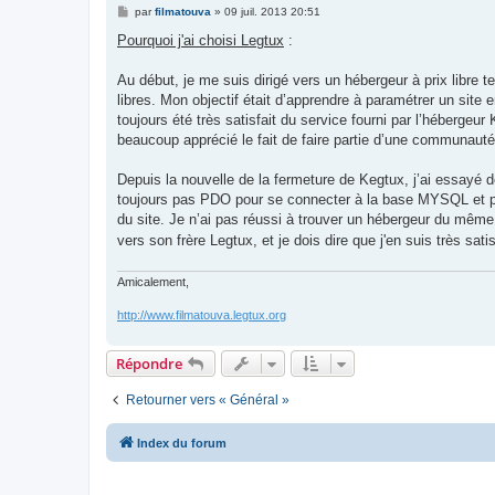
M
par
filmatouva
»
09 juil. 2013 20:51
e
s
Pourquoi j'ai choisi Legtux
:
s
a
g
Au début, je me suis dirigé vers un hébergeur à prix libre t
e
libres. Mon objectif était d’apprendre à paramétrer un sit
toujours été très satisfait du service fourni par l’hébergeur 
beaucoup apprécié le fait de faire partie d’une communauté 
Depuis la nouvelle de la fermeture de Kegtux, j’ai essayé d
toujours pas PDO pour se connecter à la base MYSQL et pa
du site. Je n’ai pas réussi à trouver un hébergeur du mêm
vers son frère Legtux, et je dois dire que j'en suis très satis
Amicalement,
http://www.filmatouva.legtux.org
Répondre
Retourner vers « Général »
Index du forum