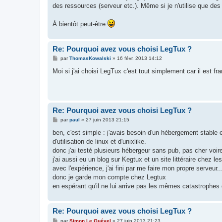
des ressources (serveur etc.). Même si je n'utilise que des 
À bientôt peut-être
Re: Pourquoi avez vous choisi LegTux ?
M
par
ThomasKowalski
»
16 févr. 2013 14:12
e
s
Moi si j'ai choisi LegTux c'est tout simplement car il est fran
s
a
g
e
Re: Pourquoi avez vous choisi LegTux ?
M
par
paul
»
27 juin 2013 21:15
e
s
ben, c'est simple : j'avais besoin d'un hébergement stable
s
d'utilisation de linux et d'unixlike.
a
g
donc j'ai testé plusieurs hébergeur sans pub, pas cher voire 
e
j'ai aussi eu un blog sur Kegtux et un site littéraire chez le
avec l'expérience, j'ai fini par me faire mon propre serveur
donc je garde mon compte chez Legtux
en espérant qu'il ne lui arrive pas les mêmes catastrophes
Re: Pourquoi avez vous choisi LegTux ?
M
par
Simon Le Guével
»
27 juin 2013 21:23