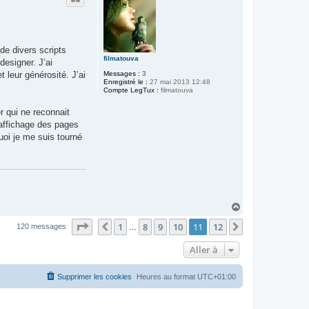
de divers scripts
filmatouva
esigner. J’ai
Messages :
3
t leur générosité. J’ai
Enregistré le :
27 mai 2013 12:48
Compte LegTux :
filmatouva
r qui ne reconnait
affichage des pages
oi je me suis tourné
H
a
Page
11
sur
12
1
8
9
10
11
12
u
Précédente
Suivante
120 messages
…
t
Aller à
Supprimer les cookies
Heures au format
UTC+01:00