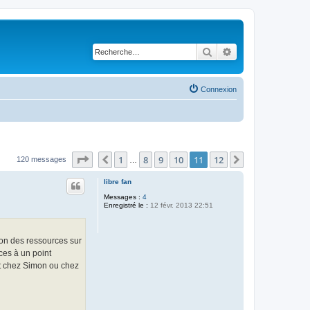
Rechercher
Recherche avancé
Connexion
Page
11
sur
12
1
8
9
10
11
12
Précédente
Suivante
120 messages
…
libre fan
Messages :
4
Enregistré le :
12 févr. 2013 22:51
tion des ressources sur
ces à un point
oit chez Simon ou chez