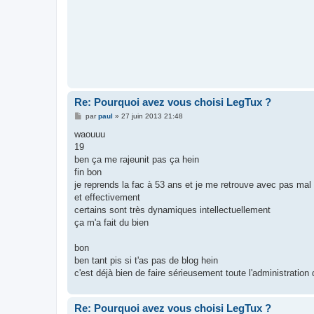
e
Re: Pourquoi avez vous choisi LegTux ?
M
par
paul
»
27 juin 2013 21:48
e
s
waouuu
s
19
a
g
ben ça me rajeunit pas ça hein
e
fin bon
je reprends la fac à 53 ans et je me retrouve avec pas mal
et effectivement
certains sont très dynamiques intellectuellement
ça m'a fait du bien
bon
ben tant pis si t'as pas de blog hein
c'est déjà bien de faire sérieusement toute l'administration
Re: Pourquoi avez vous choisi LegTux ?