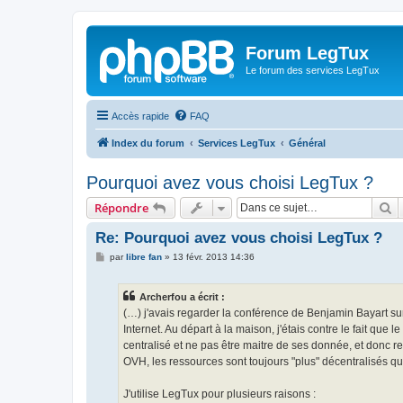
Forum LegTux
Le forum des services LegTux
Accès rapide
FAQ
Index du forum
Services LegTux
Général
Pourquoi avez vous choisi LegTux ?
R
Répondre
Re: Pourquoi avez vous choisi LegTux ?
M
par
libre fan
»
13 févr. 2013 14:36
e
s
s
Archerfou a écrit :
a
g
(…) j'avais regarder la conférence de Benjamin Bayart sur 
e
Internet. Au départ à la maison, j'étais contre le fait qu
centralisé et ne pas être maitre de ses donnée, et donc re
OVH, les ressources sont toujours "plus" décentralisés q
J'utilise LegTux pour plusieurs raisons :