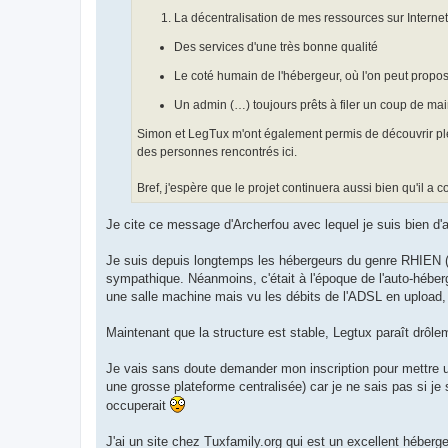
La décentralisation de mes ressources sur Interne
Des services d'une très bonne qualité
Le coté humain de l'hébergeur, où l'on peut propo
Un admin (…) toujours prêts à filer un coup de mai
Simon et LegTux m'ont également permis de découvrir ple
des personnes rencontrés ici.
Bref, j'espère que le projet continuera aussi bien qu'il a
Je cite ce message d'Archerfou avec lequel je suis bien d'ac
Je suis depuis longtemps les hébergeurs du genre RHIEN (b
sympathique. Néanmoins, c'était à l'époque de l'auto-hébe
une salle machine mais vu les débits de l'ADSL en upload, i
Maintenant que la structure est stable, Legtux paraît drôlem
Je vais sans doute demander mon inscription pour mettre u
une grosse plateforme centralisée) car je ne sais pas si j
occuperait
J'ai un site chez Tuxfamily.org qui est un excellent héberge