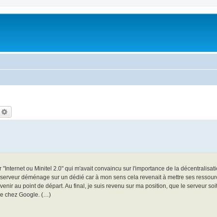
echercher
Recherche avancée
"Internet ou Minitel 2.0" qui m'avait convaincu sur l'importance de la décentralisa
e le serveur déménage sur un dédié car à mon sens cela revenait à mettre ses ressour
venir au point de départ. Au final, je suis revenu sur ma position, que le serveur s
ue chez Google. (…)