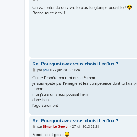
e
s
On va tenter de survivre le plus longtemps possible !
s
Bonne route à toi !
a
g
e
Re: Pourquoi avez vous choisi LegTux ?
M
par
paul
»
27 juin 2013 21:26
e
s
Oui je l'espère pour toi aussi Simon.
s
je suis épaté par l'énergie et les compétence dont tu fais 
a
g
finbon
e
moi j'suis un vieux poussif hein
donc bon
l'âge sûrement
Re: Pourquoi avez vous choisi LegTux ?
M
par
Simon Le Guével
»
27 juin 2013 21:28
e
s
Merci, c'est gentil