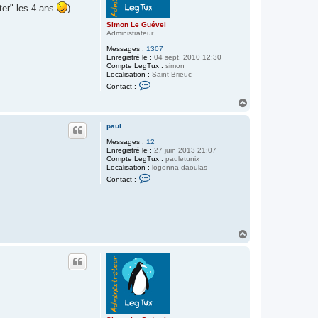
êter" les 4 ans
)
Simon Le Guével
Administrateur
Messages :
1307
Enregistré le :
04 sept. 2010 12:30
Compte LegTux :
simon
Localisation :
Saint-Brieuc
C
Contact :
o
n
H
t
a
a
u
c
paul
t
t
Messages :
12
e
Enregistré le :
27 juin 2013 21:07
r
Compte LegTux :
S
pauletunix
Localisation :
logonna daoulas
i
C
m
Contact :
o
o
n
n
t
L
a
e
c
G
t
u
H
e
é
a
r
v
p
e
u
a
l
t
u
l