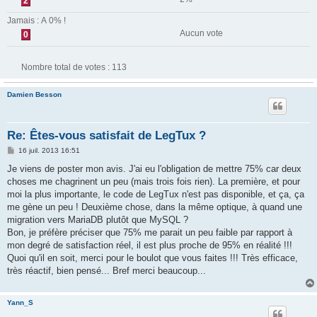
2
Jamais : A 0% !
Aucun vote
0
Nombre total de votes :
113
Damien Besson
Re: Êtes-vous satisfait de LegTux ?
M
16 juil. 2013 16:51
e
s
Je viens de poster mon avis. J'ai eu l'obligation de mettre 75% car deux
s
choses me chagrinent un peu (mais trois fois rien). La première, et pour
a
g
moi la plus importante, le code de LegTux n'est pas disponible, et ça, ça
e
me gène un peu ! Deuxième chose, dans la même optique, à quand une
migration vers MariaDB plutôt que MySQL ?
Bon, je préfère préciser que 75% me parait un peu faible par rapport à
mon degré de satisfaction réel, il est plus proche de 95% en réalité !!!
Quoi qu'il en soit, merci pour le boulot que vous faites !!! Très efficace,
très réactif, bien pensé... Bref merci beaucoup...
Yann_S