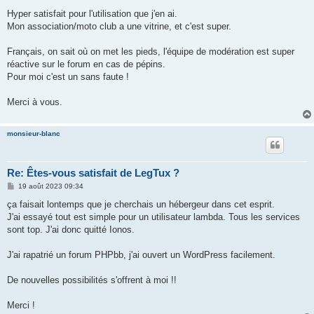
e
s
Hyper satisfait pour l'utilisation que j'en ai.
s
Mon association/moto club a une vitrine, et c'est super.
a
g
e
Français, on sait où on met les pieds, l'équipe de modération est super
réactive sur le forum en cas de pépins.
Pour moi c'est un sans faute !
Merci à vous.
monsieur-blanc
Re: Êtes-vous satisfait de LegTux ?
M
19 août 2023 09:34
e
s
ça faisait lontemps que je cherchais un hébergeur dans cet esprit.
s
J'ai essayé tout est simple pour un utilisateur lambda. Tous les services
a
g
sont top. J'ai donc quitté Ionos.
e
J'ai rapatrié un forum PHPbb, j'ai ouvert un WordPress facilement.
De nouvelles possibilités s'offrent à moi !!
Merci !