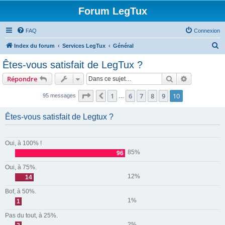
Forum LegTux
FAQ
Connexion
R
Index du forum
Services LegTux
Général
e
Êtes-vous satisfait de LegTux ?
c
Rechercher
Recherche 
Répondre
h
e
Page
10
sur
10
1
6
7
8
9
10
Précédente
95 messages
…
r
Êtes-vous satisfait de Legtux ?
c
h
e
Oui, à 100% !
85%
96
r
Oui, à 75%.
12%
14
Bof, à 50%.
1%
1
Pas du tout, à 25%.
2%