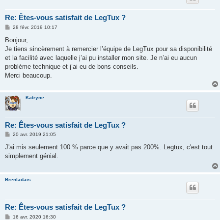
Re: Êtes-vous satisfait de LegTux ?
M
28 févr. 2019 10:17
e
s
Bonjour,
s
Je tiens sincèrement à remercier l’équipe de LegTux pour sa disponibilité
a
g
et la facilité avec laquelle j’ai pu installer mon site. Je n’ai eu aucun
e
problème technique et j’ai eu de bons conseils.
Merci beaucoup.
Katryne
Re: Êtes-vous satisfait de LegTux ?
M
20 avr. 2019 21:05
e
s
J'ai mis seulement 100 % parce que y avait pas 200%. Legtux, c'est tout
s
simplement génial.
a
g
e
Brenladais
Re: Êtes-vous satisfait de LegTux ?
M
16 avr. 2020 16:30