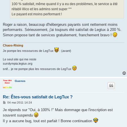
g
100 % satisfait, même quand il y a eu des problèmes, le service a été
e
rétabli illico et les admins sont super ^^
Le payant est moins performant !
Roger a raison, beaucoup d'hébergeurs payants sont nettement moins
performants. Sérieusement, j'ai toujours été satisfait de Legtux à 200 %.
Simon propose tant de services gratuitement, franchement bravo !
Chaos-Rising
Je pompe les ressources de LegTux
: (
avant
)
Le seul site qui me reste
surolympia.legtux.org
snif... je ne pompe plus les ressources de LegTux
Guenos
Re: Êtes-vous satisfait de LegTux ?
M
04 mai 2011 14:24
e
s
Je réponds sur "Oui, à 100% !" Mais dommage que l'inscription est
s
souvent suspendu
a
g
Il y a aucune bug, tout est parfait ! Bonne continuation
e