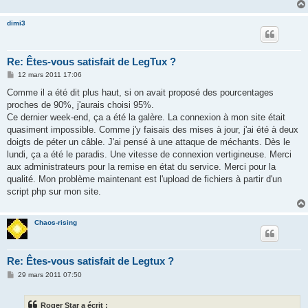
dimi3
Re: Êtes-vous satisfait de LegTux ?
M
12 mars 2011 17:06
e
s
Comme il a été dit plus haut, si on avait proposé des pourcentages
s
proches de 90%, j'aurais choisi 95%.
a
g
Ce dernier week-end, ça a été la galère. La connexion à mon site était
e
quasiment impossible. Comme j'y faisais des mises à jour, j'ai été à deux
doigts de péter un câble. J'ai pensé à une attaque de méchants. Dès le
lundi, ça a été le paradis. Une vitesse de connexion vertigineuse. Merci
aux administrateurs pour la remise en état du service. Merci pour la
qualité. Mon problème maintenant est l'upload de fichiers à partir d'un
script php sur mon site.
Chaos-rising
Re: Êtes-vous satisfait de Legtux ?
M
29 mars 2011 07:50
e
s
s
Roger Star a écrit :
a