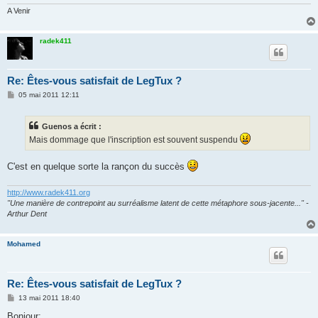
A Venir
radek411
Re: Êtes-vous satisfait de LegTux ?
M
05 mai 2011 12:11
e
s
s
Guenos a écrit :
a
g
Mais dommage que l'inscription est souvent suspendu
e
C'est en quelque sorte la rançon du succès
http://www.radek411.org
"Une manière de contrepoint au surréalisme latent de cette métaphore sous-jacente..." -
Arthur Dent
Mohamed
Re: Êtes-vous satisfait de LegTux ?
M
13 mai 2011 18:40
e
s
Bonjour: