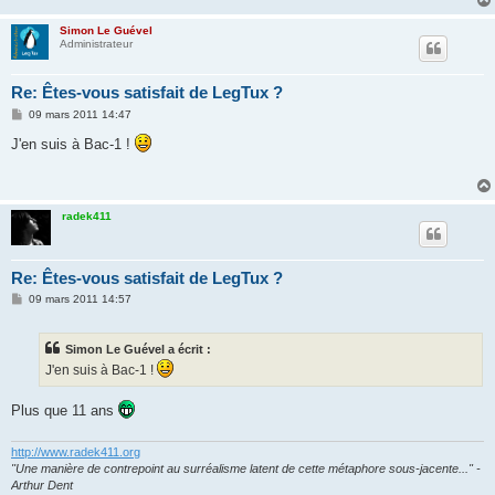
Simon Le Guével
Administrateur
Re: Êtes-vous satisfait de LegTux ?
M
09 mars 2011 14:47
e
s
J'en suis à Bac-1 !
s
a
g
e
radek411
Re: Êtes-vous satisfait de LegTux ?
M
09 mars 2011 14:57
e
s
s
Simon Le Guével a écrit :
a
g
J'en suis à Bac-1 !
e
Plus que 11 ans
http://www.radek411.org
"Une manière de contrepoint au surréalisme latent de cette métaphore sous-jacente..." -
Arthur Dent