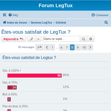
Forum LegTux
FAQ
Connexion
R
Index du forum
Services LegTux
Général
e
Êtes-vous satisfait de LegTux ?
c
Rechercher
Recherche 
Répondre
h
e
Page
8
sur
10
1
6
7
8
9
10
Précédente
Suivante
95 messages
…
r
Êtes-vous satisfait de Legtux ?
c
h
e
Oui, à 100% !
85%
96
r
Oui, à 75%.
12%
14
Bof, à 50%.
1%
1
Pas du tout, à 25%.
2%