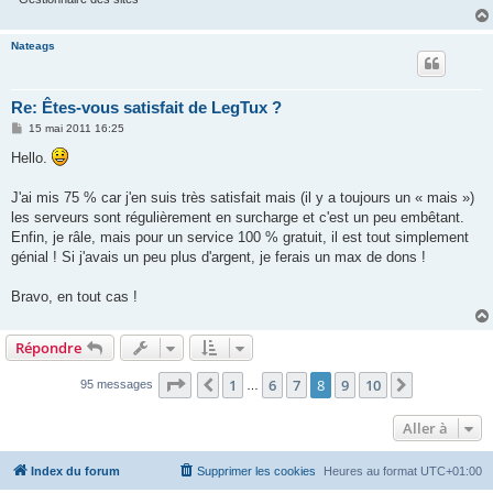
Nateags
Re: Êtes-vous satisfait de LegTux ?
M
15 mai 2011 16:25
e
s
Hello.
s
a
g
J'ai mis 75 % car j'en suis très satisfait mais (il y a toujours un « mais »)
e
les serveurs sont régulièrement en surcharge et c'est un peu embêtant.
Enfin, je râle, mais pour un service 100 % gratuit, il est tout simplement
génial ! Si j'avais un peu plus d'argent, je ferais un max de dons !
Bravo, en tout cas !
Répondre
Page
8
sur
10
1
6
7
8
9
10
Précédente
Suivante
95 messages
…
Aller à
Index du forum
Supprimer les cookies
Heures au format
UTC+01:00