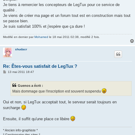
s
Je tiens à remercier les concepteurs de LegTux pour ce service de
a
g
qualité .
e
Je viens de créer ma page et un forum tout est en construction mais tout
se passe bien.
Je suis satisfait 100% et j'espère que ça dure !
Modifié en dernier par
Mohamed
le 18 mai 2011 02:38, modifié 2 fois.
shudacr
Re: Êtes-vous satisfait de LegTux ?
M
13 mai 2011 18:47
e
s
s
Guenos a écrit :
a
g
Mais dommage que l'inscription est souvent suspendu
e
Oui et non, si LegTux acceptait tout, le serveur serait toujours en
surcharge
Ensuite, il suffit qu'une place ce libère
* Ancien info-graphiste *
* Gestionnaire des sites *