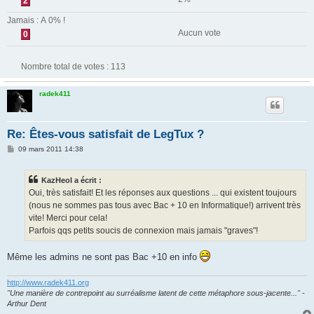
2
Jamais : A 0% !
Aucun vote
0
Nombre total de votes :
113
radek411
Re: Êtes-vous satisfait de LegTux ?
M
09 mars 2011 14:38
e
s
s
KazHeol a écrit :
a
g
Oui, très satisfait! Et les réponses aux questions ... qui existent toujours
e
(nous ne sommes pas tous avec Bac + 10 en Informatique!) arrivent très
vite! Merci pour cela!
Parfois qqs petits soucis de connexion mais jamais "graves"!
Même les admins ne sont pas Bac +10 en info
http://www.radek411.org
"Une manière de contrepoint au surréalisme latent de cette métaphore sous-jacente..." -
Arthur Dent