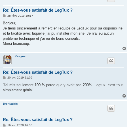
Re: Êtes-vous satisfait de LegTux ?
M
28 févr. 2019 10:17
e
s
Bonjour,
s
Je tiens sincèrement à remercier l’équipe de LegTux pour sa disponibilité
a
g
et la facilité avec laquelle j’ai pu installer mon site. Je n’ai eu aucun
e
problème technique et j’ai eu de bons conseils.
Merci beaucoup.
Katryne
Re: Êtes-vous satisfait de LegTux ?
M
20 avr. 2019 21:05
e
s
J'ai mis seulement 100 % parce que y avait pas 200%. Legtux, c'est tout
s
simplement génial.
a
g
e
Brenladais
Re: Êtes-vous satisfait de LegTux ?
M
16 avr. 2020 16:30