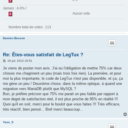
2
Jamais : A 0% !
Aucun vote
0
Nombre total de votes :
113
Damien Besson
Re: Êtes-vous satisfait de LegTux ?
M
16 juil. 2013 16:51
e
s
Je viens de poster mon avis. J'ai eu l'obligation de mettre 75% car deux
s
choses me chagrinent un peu (mais trois fois rien). La première, et pour
a
g
moi la plus importante, le code de LegTux n'est pas disponible, et ça, ça
e
me gène un peu ! Deuxième chose, dans la même optique, à quand une
migration vers MariaDB plutôt que MySQL ?
Bon, je préfère préciser que 75% me parait un peu faible par rapport à
mon degré de satisfaction réel, il est plus proche de 95% en réalité !!!
Quoi qu'il en soit, merci pour le boulot que vous faites !!! Très efficace,
très réactif, bien pensé... Bref merci beaucoup...
Yann_S