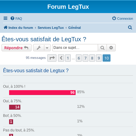
Forum LegTux
FAQ
Connexion
R
Index du forum
Services LegTux
Général
e
Êtes-vous satisfait de LegTux ?
c
Rechercher
Recherche 
Répondre
h
e
Page
10
sur
10
1
6
7
8
9
10
Précédente
95 messages
…
r
Êtes-vous satisfait de Legtux ?
c
h
e
Oui, à 100% !
85%
96
r
Oui, à 75%.
12%
14
Bof, à 50%.
1%
1
Pas du tout, à 25%.
2%