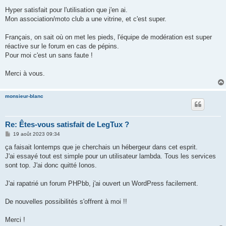
e
s
Hyper satisfait pour l'utilisation que j'en ai.
s
Mon association/moto club a une vitrine, et c'est super.
a
g
e
Français, on sait où on met les pieds, l'équipe de modération est super
réactive sur le forum en cas de pépins.
Pour moi c'est un sans faute !
Merci à vous.
monsieur-blanc
Re: Êtes-vous satisfait de LegTux ?
M
19 août 2023 09:34
e
s
ça faisait lontemps que je cherchais un hébergeur dans cet esprit.
s
J'ai essayé tout est simple pour un utilisateur lambda. Tous les services
a
g
sont top. J'ai donc quitté Ionos.
e
J'ai rapatrié un forum PHPbb, j'ai ouvert un WordPress facilement.
De nouvelles possibilités s'offrent à moi !!
Merci !