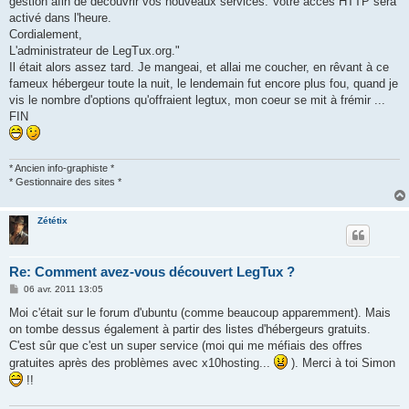
gestion afin de découvrir vos nouveaux services. Votre accès HTTP sera
activé dans l'heure.
Cordialement,
L'administrateur de LegTux.org."
Il était alors assez tard. Je mangeai, et allai me coucher, en rêvant à ce
fameux hébergeur toute la nuit, le lendemain fut encore plus fou, quand je
vis le nombre d'options qu'offraient legtux, mon coeur se mit à frémir ...
FIN
* Ancien info-graphiste *
* Gestionnaire des sites *
Zététix
Re: Comment avez-vous découvert LegTux ?
M
06 avr. 2011 13:05
e
s
Moi c'était sur le forum d'ubuntu (comme beaucoup apparemment). Mais
s
on tombe dessus également à partir des listes d'hébergeurs gratuits.
a
g
C'est sûr que c'est un super service (moi qui me méfiais des offres
e
gratuites après des problèmes avec x10hosting...
). Merci à toi Simon
!!