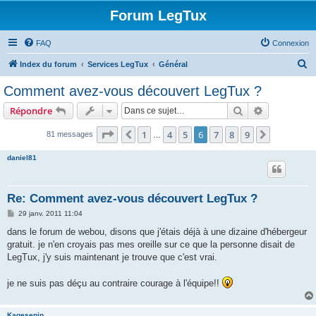
Forum LegTux
FAQ
Connexion
R
Index du forum
Services LegTux
Général
e
Comment avez-vous découvert LegTux ?
c
Rechercher
Recherche 
Répondre
h
e
Page
6
sur
9
1
4
5
6
7
8
9
Précédente
Suivante
81 messages
…
r
daniel81
c
h
Re: Comment avez-vous découvert LegTux ?
e
M
29 janv. 2011 11:04
r
e
s
dans le forum de webou, disons que j'étais déjà à une dizaine d'hébergeur
s
gratuit. je n'en croyais pas mes oreille sur ce que la personne disait de
a
g
LegTux, j'y suis maintenant je trouve que c'est vrai.
e
je ne suis pas déçu au contraire courage à l'équipe!!
Kagesenin