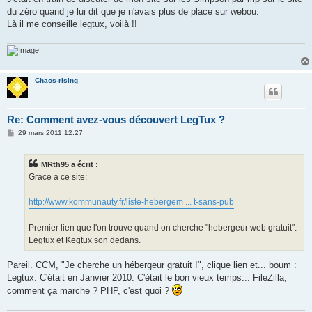
s
du zéro quand je lui dit que je n'avais plus de place sur webou.
a
g
Là il me conseille legtux, voilà !!
e
Chaos-rising
Re: Comment avez-vous découvert LegTux ?
M
29 mars 2011 12:27
e
s
s
MRth95 a écrit :
a
g
Grace a ce site:
e
http://www.kommunauty.fr/liste-hebergem ... t-sans-pub
Premier lien que l'on trouve quand on cherche "hebergeur web gratuit".
Legtux et Kegtux son dedans.
Pareil. CCM, "Je cherche un hébergeur gratuit !", clique lien et... boum :
Legtux. C'était en Janvier 2010. C'était le bon vieux temps... FileZilla,
comment ça marche ? PHP, c'est quoi ?