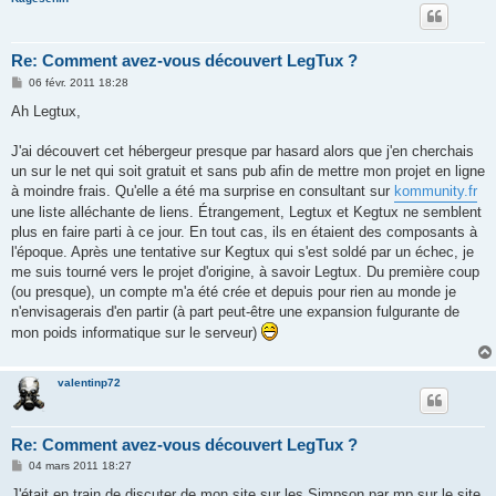
Re: Comment avez-vous découvert LegTux ?
M
06 févr. 2011 18:28
e
s
Ah Legtux,
s
a
g
J'ai découvert cet hébergeur presque par hasard alors que j'en cherchais
e
un sur le net qui soit gratuit et sans pub afin de mettre mon projet en ligne
à moindre frais. Qu'elle a été ma surprise en consultant sur
kommunity.fr
une liste alléchante de liens. Étrangement, Legtux et Kegtux ne semblent
plus en faire parti à ce jour. En tout cas, ils en étaient des composants à
l'époque. Après une tentative sur Kegtux qui s'est soldé par un échec, je
me suis tourné vers le projet d'origine, à savoir Legtux. Du première coup
(ou presque), un compte m'a été crée et depuis pour rien au monde je
n'envisagerais d'en partir (à part peut-être une expansion fulgurante de
mon poids informatique sur le serveur)
valentinp72
Re: Comment avez-vous découvert LegTux ?
M
04 mars 2011 18:27
e
s
J'était en train de discuter de mon site sur les Simpson par mp sur le site