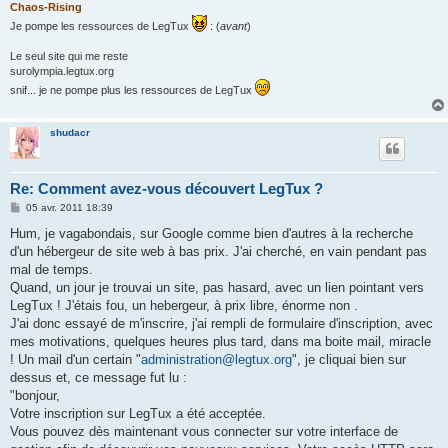
Chaos-Rising
Je pompe les ressources de LegTux
: (
avant
)
Le seul site qui me reste
surolympia.legtux.org
snif... je ne pompe plus les ressources de LegTux
shudacr
Re: Comment avez-vous découvert LegTux ?
M
05 avr. 2011 18:39
e
s
Hum, je vagabondais, sur Google comme bien d'autres à la recherche
s
d'un hébergeur de site web à bas prix. J'ai cherché, en vain pendant pas
a
g
mal de temps.
e
Quand, un jour je trouvai un site, pas hasard, avec un lien pointant vers
LegTux ! J'étais fou, un hebergeur, à prix libre, énorme non .
J'ai donc essayé de m'inscrire, j'ai rempli de formulaire d'inscription, avec
mes motivations, quelques heures plus tard, dans ma boite mail, miracle
! Un mail d'un certain "
administration@legtux.org
", je cliquai bien sur
dessus et, ce message fut lu :
"bonjour,
Votre inscription sur LegTux a été acceptée.
Vous pouvez dès maintenant vous connecter sur votre interface de