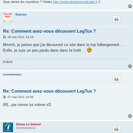
Vous aimez les mystères ? Visitez
http://www.sitedelinexplicable.fr
!!
Guenos
Re: Comment avez-vous découvert LegTux ?
M
04 mai 2011 14:18
e
s
Mmmh, je pense que j'ai découvert ce site dans le top hébergement ...
s
Enfin, je suis un peu perdu dans dans la forêt ...
a
g
e
A Venir
secwineman
Re: Comment avez-vous découvert LegTux ?
M
07 mai 2011 14:06
e
s
IRL, par simon lui même xD
s
a
g
e
Simon Le Guével
Administrateur