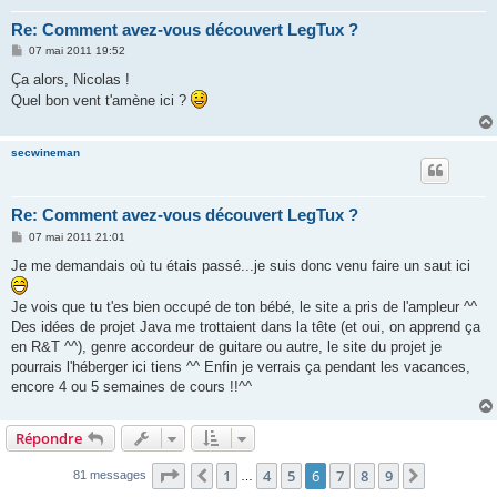
Re: Comment avez-vous découvert LegTux ?
M
07 mai 2011 19:52
e
s
Ça alors, Nicolas !
s
Quel bon vent t'amène ici ?
a
g
e
secwineman
Re: Comment avez-vous découvert LegTux ?
M
07 mai 2011 21:01
e
s
Je me demandais où tu étais passé...je suis donc venu faire un saut ici
s
a
g
Je vois que tu t'es bien occupé de ton bébé, le site a pris de l'ampleur ^^
e
Des idées de projet Java me trottaient dans la tête (et oui, on apprend ça
en R&T ^^), genre accordeur de guitare ou autre, le site du projet je
pourrais l'héberger ici tiens ^^ Enfin je verrais ça pendant les vacances,
encore 4 ou 5 semaines de cours !!^^
Répondre
Page
6
sur
9
1
4
5
6
7
8
9
Précédente
Suivante
81 messages
…