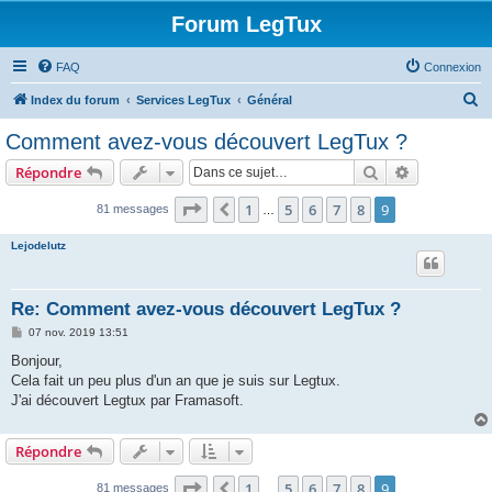
Forum LegTux
FAQ
Connexion
R
Index du forum
Services LegTux
Général
e
Comment avez-vous découvert LegTux ?
c
Rechercher
Recherche 
Répondre
h
e
Page
9
sur
9
1
5
6
7
8
9
Précédente
81 messages
…
r
Lejodelutz
c
h
Re: Comment avez-vous découvert LegTux ?
e
M
07 nov. 2019 13:51
r
e
s
Bonjour,
s
Cela fait un peu plus d'un an que je suis sur Legtux.
a
g
J'ai découvert Legtux par Framasoft.
e
Répondre
Page
9
sur
9
1
5
6
7
8
9
Précédente
81 messages
…