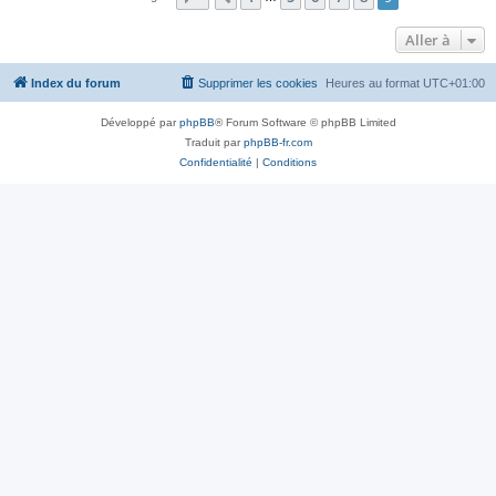
Aller à
Index du forum
Supprimer les cookies
Heures au format
UTC+01:00
Développé par
phpBB
® Forum Software © phpBB Limited
Traduit par
phpBB-fr.com
Confidentialité
|
Conditions