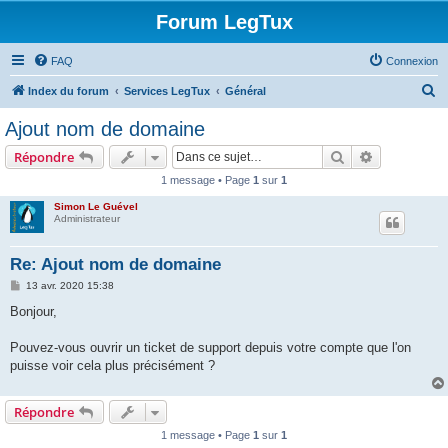
Forum LegTux
FAQ
Connexion
R
Index du forum
Services LegTux
Général
e
Ajout nom de domaine
c
Rechercher
Recherche 
Répondre
h
1 message • Page
1
sur
1
e
Simon Le Guével
r
Administrateur
c
h
Re: Ajout nom de domaine
e
M
13 avr. 2020 15:38
e
r
s
Bonjour,
s
a
g
Pouvez-vous ouvrir un ticket de support depuis votre compte que l'on
e
puisse voir cela plus précisément ?
Répondre
1 message • Page
1
sur
1