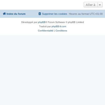
Aller à
Index du forum
Supprimer les cookies
Heures au format
UTC+01:00
Développé par
phpBB
® Forum Software © phpBB Limited
Traduit par
phpBB-fr.com
Confidentialité
|
Conditions