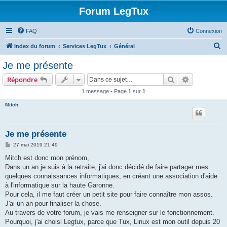
Forum LegTux
FAQ
Connexion
R
Index du forum
Services LegTux
Général
e
Je me présente
c
Rechercher
Recherche 
Répondre
h
1 message • Page
1
sur
1
e
Mitch
r
c
h
Je me présente
e
M
27 mai 2019 21:49
e
r
s
Mitch est donc mon prénom,
s
Dans un an je suis à la retraite, j'ai donc décidé de faire partager mes
a
g
quelques connaissances informatiques, en créant une association d'aide
e
à l'informatique sur la haute Garonne.
Pour cela, il me faut créer un petit site pour faire connaître mon assos.
J'ai un an pour finaliser la chose.
Au travers de votre forum, je vais me renseigner sur le fonctionnement.
Pourquoi, j'ai choisi Legtux, parce que Tux, Linux est mon outil depuis 20