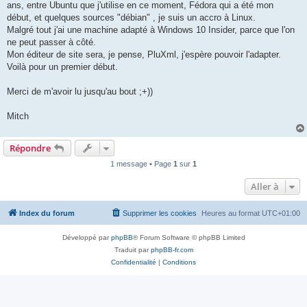
ans, entre Ubuntu que j'utilise en ce moment, Fédora qui a été mon
début, et quelques sources "débian" , je suis un accro à Linux.
Malgré tout j'ai une machine adapté à Windows 10 Insider, parce que l'on
ne peut passer à côté.
Mon éditeur de site sera, je pense, PluXml, j'espère pouvoir l'adapter.
Voilà pour un premier début.
Merci de m'avoir lu jusqu'au bout ;+))
Mitch
Répondre
1 message • Page
1
sur
1
Aller à
Index du forum
Supprimer les cookies
Heures au format
UTC+01:00
Développé par
phpBB
® Forum Software © phpBB Limited
Traduit par
phpBB-fr.com
Confidentialité
|
Conditions