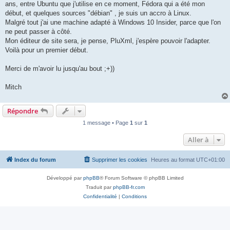
ans, entre Ubuntu que j'utilise en ce moment, Fédora qui a été mon
début, et quelques sources "débian" , je suis un accro à Linux.
Malgré tout j'ai une machine adapté à Windows 10 Insider, parce que l'on
ne peut passer à côté.
Mon éditeur de site sera, je pense, PluXml, j'espère pouvoir l'adapter.
Voilà pour un premier début.
Merci de m'avoir lu jusqu'au bout ;+))
Mitch
Répondre
1 message • Page
1
sur
1
Aller à
Index du forum
Supprimer les cookies
Heures au format
UTC+01:00
Développé par
phpBB
® Forum Software © phpBB Limited
Traduit par
phpBB-fr.com
Confidentialité
|
Conditions