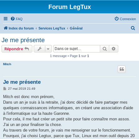
Forum LegTux
FAQ
Connexion
R
Index du forum
Services LegTux
Général
e
Je me présente
c
Rechercher
Recherche 
Répondre
h
1 message • Page
1
sur
1
e
Mitch
r
c
h
Je me présente
e
M
27 mai 2019 21:49
e
r
s
Mitch est donc mon prénom,
s
Dans un an je suis à la retraite, j'ai donc décidé de faire partager mes
a
g
quelques connaissances informatiques, en créant une association d'aide
e
à l'informatique sur la haute Garonne.
Pour cela, il me faut créer un petit site pour faire connaître mon assos.
J'ai un an pour finaliser la chose.
Au travers de votre forum, je vais me renseigner sur le fonctionnement.
Pourquoi, j'ai choisi Legtux, parce que Tux, Linux est mon outil depuis 20