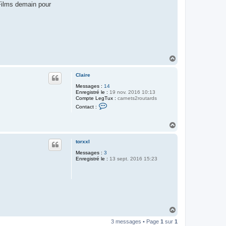
 Films demain pour
H
a
u
Claire
t
Messages :
14
Enregistré le :
19 nov. 2016 10:13
Compte LegTux :
carnets2routards
C
Contact :
o
n
t
H
a
a
c
u
t
torxxl
t
e
r
Messages :
3
C
Enregistré le :
13 sept. 2016 15:23
l
a
i
r
e
H
a
3 messages • Page
1
sur
1
u