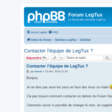
Forum LegTux
Le forum des services LegTux
Accès rapide
FAQ
Index du forum
Services LegTux
Général
Contacter l'équipe de LegTux ?
R
Répondre
Contacter l'équipe de LegTux ?
M
par
torxxl
»
15 déc. 2016 11:24
e
s
Bonjour,
s
a
g
Je ne dois pas avoir les yeux en face des trous ce matin
e
J'ai pas trouvé comment contacter en dehors du Forum l'éq
J'aimerais savoir si possible de changer le nom, en supprim