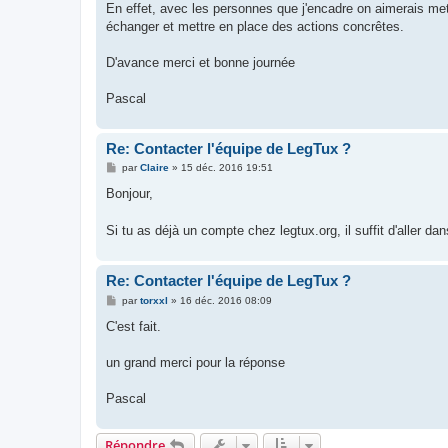
En effet, avec les personnes que j'encadre on aimerais mett
échanger et mettre en place des actions concrêtes.
D'avance merci et bonne journée
Pascal
Re: Contacter l'équipe de LegTux ?
M
par
Claire
»
15 déc. 2016 19:51
e
s
Bonjour,
s
a
g
Si tu as déjà un compte chez legtux.org, il suffit d'aller 
e
Re: Contacter l'équipe de LegTux ?
M
par
torxxl
»
16 déc. 2016 08:09
e
s
C'est fait.
s
a
g
un grand merci pour la réponse
e
Pascal
Répondre