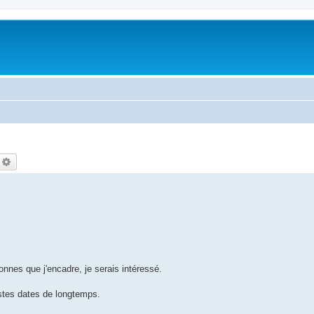
echercher
Recherche avancée
onnes que j'encadre, je serais intéressé.
stes dates de longtemps.