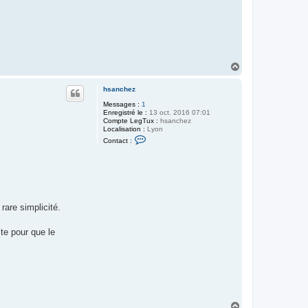
H
a
u
hsanchez
t
Messages :
1
Enregistré le :
13 oct. 2016 07:01
Compte LegTux :
hsanchez
Localisation :
Lyon
C
Contact :
o
n
t
a
c
t
e
r
rare simplicité.
h
s
a
ite pour que le
n
c
h
e
z
H