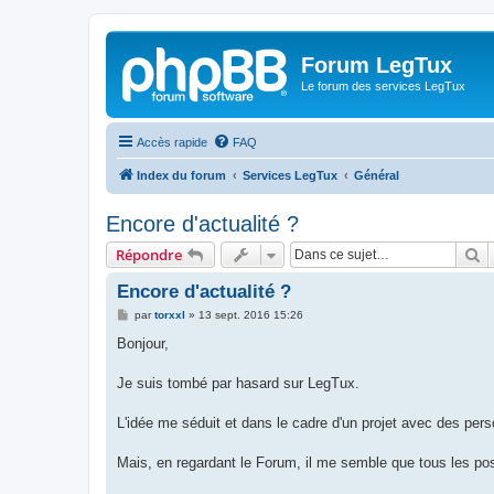
Forum LegTux
Le forum des services LegTux
Accès rapide
FAQ
Index du forum
Services LegTux
Général
Encore d'actualité ?
R
Répondre
Encore d'actualité ?
M
par
torxxl
»
13 sept. 2016 15:26
e
s
Bonjour,
s
a
g
Je suis tombé par hasard sur LegTux.
e
L'idée me séduit et dans le cadre d'un projet avec des pers
Mais, en regardant le Forum, il me semble que tous les po