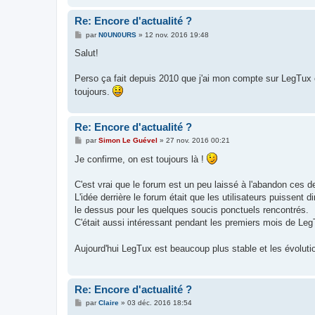
Re: Encore d'actualité ?
M
par
N0UN0URS
»
12 nov. 2016 19:48
e
s
Salut!
s
a
g
Perso ça fait depuis 2010 que j'ai mon compte sur LegTux et 
e
toujours.
Re: Encore d'actualité ?
M
par
Simon Le Guével
»
27 nov. 2016 00:21
e
s
Je confirme, on est toujours là !
s
a
g
C'est vrai que le forum est un peu laissé à l'abandon ces de
e
L'idée derrière le forum était que les utilisateurs puissent
le dessus pour les quelques soucis ponctuels rencontrés.
C'était aussi intéressant pendant les premiers mois de LegTu
Aujourd'hui LegTux est beaucoup plus stable et les évoluti
Re: Encore d'actualité ?
M
par
Claire
»
03 déc. 2016 18:54
e