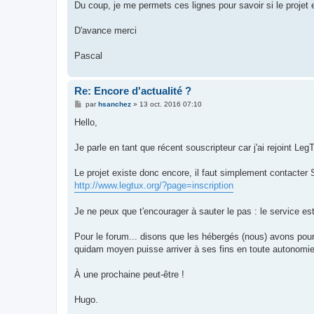
Du coup, je me permets ces lignes pour savoir si le projet 
D'avance merci
Pascal
Re: Encore d'actualité ?
M
par
hsanchez
»
13 oct. 2016 07:10
e
s
Hello,
s
a
g
Je parle en tant que récent souscripteur car j'ai rejoint Leg
e
Le projet existe donc encore, il faut simplement contacter 
http://www.legtux.org/?page=inscription
Je ne peux que t'encourager à sauter le pas : le service est
Pour le forum... disons que les hébergés (nous) avons pour l
quidam moyen puisse arriver à ses fins en toute autonomie
À une prochaine peut-être !
Hugo.