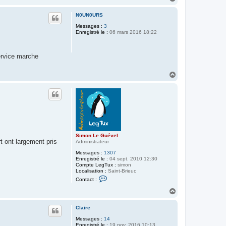
a
u
N0UN0URS
t
Messages :
3
Enregistré le :
06 mars 2016 18:22
service marche
H
a
u
t
Simon Le Guével
rt ont largement pris
Administrateur
Messages :
1307
Enregistré le :
04 sept. 2010 12:30
Compte LegTux :
simon
Localisation :
Saint-Brieuc
C
Contact :
o
n
H
t
a
a
u
c
Claire
t
t
Messages :
14
e
Enregistré le :
19 nov. 2016 10:13
r