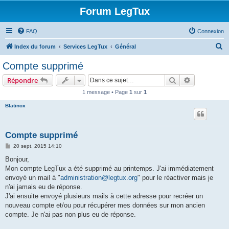
Forum LegTux
FAQ
Connexion
R
Index du forum
Services LegTux
Général
e
Compte supprimé
c
Rechercher
Recherche 
Répondre
h
1 message • Page
1
sur
1
e
Blatinox
r
c
h
Compte supprimé
e
M
20 sept. 2015 14:10
e
r
s
Bonjour,
s
Mon compte LegTux a été supprimé au printemps. J'ai immédiatement
a
g
envoyé un mail à "
administration@legtux.org
" pour le réactiver mais je
e
n'ai jamais eu de réponse.
J'ai ensuite envoyé plusieurs mails à cette adresse pour recréer un
nouveau compte et/ou pour récupérer mes données sur mon ancien
compte. Je n'ai pas non plus eu de réponse.