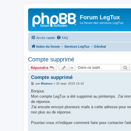
Forum LegTux
Le forum des services LegTux
Accès rapide
FAQ
Index du forum
Services LegTux
Général
Compte supprimé
R
Répondre
Compte supprimé
M
par
Blatinox
»
20 sept. 2015 14:10
e
s
Bonjour,
s
Mon compte LegTux a été supprimé au printemps. J'ai imm
a
g
de réponse.
e
J'ai ensuite envoyé plusieurs mails à cette adresse pour 
non plus eu de réponse.
Pourriez-vous m'indiquer comment faire pour contacter l'ad