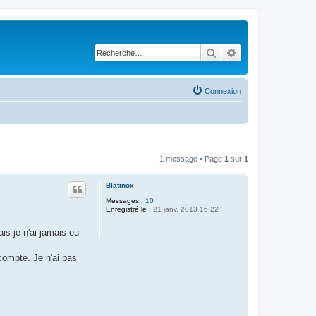
Rechercher
Recherche avancé
Connexion
1 message • Page
1
sur
1
Blatinox
Messages :
10
Enregistré le :
21 janv. 2013 16:22
ais je n'ai jamais eu
compte. Je n'ai pas