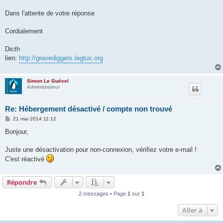
Dans l'attente de votre réponse
Cordialement
Dicth
lien:
http://gravediggers.legtux.org
Simon Le Guével
Administrateur
Re: Hébergement désactivé / compte non trouvé
M
21 mai 2014 11:12
e
s
Bonjour,
s
a
g
Juste une désactivation pour non-connexion, vérifiez votre e-mail !
e
C'est réactivé
Répondre
2 messages • Page
1
sur
1
Aller à