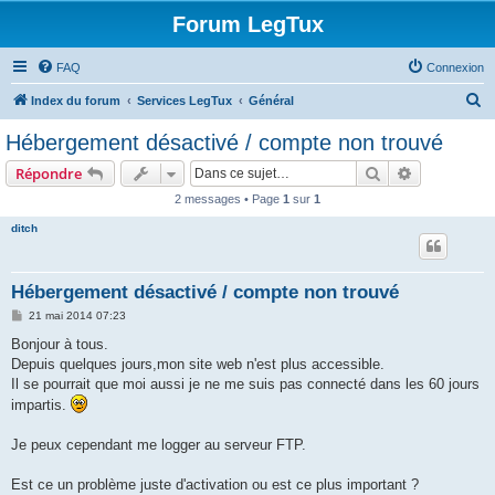
Forum LegTux
FAQ
Connexion
R
Index du forum
Services LegTux
Général
e
Hébergement désactivé / compte non trouvé
c
Rechercher
Recherche 
Répondre
h
2 messages • Page
1
sur
1
e
ditch
r
c
h
Hébergement désactivé / compte non trouvé
e
M
21 mai 2014 07:23
e
r
s
Bonjour à tous.
s
Depuis quelques jours,mon site web n'est plus accessible.
a
g
Il se pourrait que moi aussi je ne me suis pas connecté dans les 60 jours
e
impartis.
Je peux cependant me logger au serveur FTP.
Est ce un problème juste d'activation ou est ce plus important ?