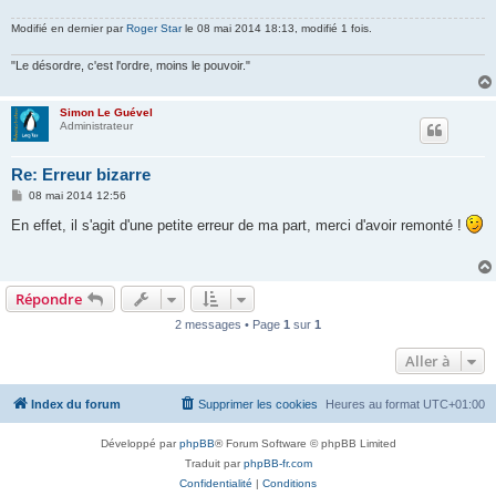
Modifié en dernier par
Roger Star
le 08 mai 2014 18:13, modifié 1 fois.
"Le désordre, c'est l'ordre, moins le pouvoir."
Simon Le Guével
Administrateur
Re: Erreur bizarre
M
08 mai 2014 12:56
e
s
En effet, il s'agit d'une petite erreur de ma part, merci d'avoir remonté !
s
a
g
e
Répondre
2 messages • Page
1
sur
1
Aller à
Index du forum
Supprimer les cookies
Heures au format
UTC+01:00
Développé par
phpBB
® Forum Software © phpBB Limited
Traduit par
phpBB-fr.com
Confidentialité
|
Conditions