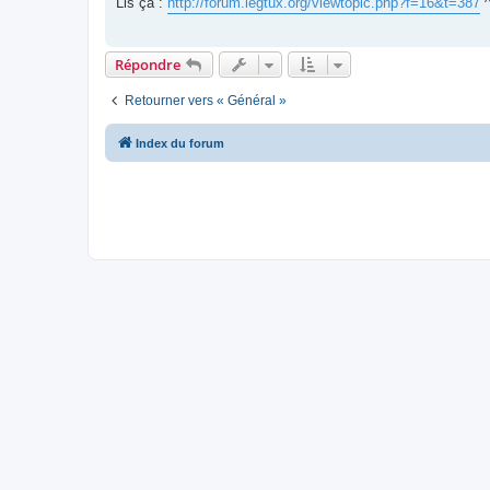
Lis ça :
http://forum.legtux.org/viewtopic.php?f=16&t=387
^
a
g
e
Répondre
Retourner vers « Général »
Index du forum