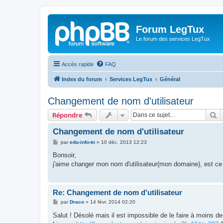
Forum LegTux
Le forum des services LegTux
Accès rapide
FAQ
Index du forum
Services LegTux
Général
Changement de nom d'utilisateur
R
Répondre
Changement de nom d'utilisateur
M
par
edu-info-tn
»
10 déc. 2013 12:23
e
s
Bonsoir,
s
j'aime changer mon nom d'utilisateur(mon domaine), est ce
a
g
e
Re: Changement de nom d'utilisateur
M
par
Draco
»
14 févr. 2014 02:20
e
s
Salut ! Désolé mais il est impossible de le faire à moins 
s