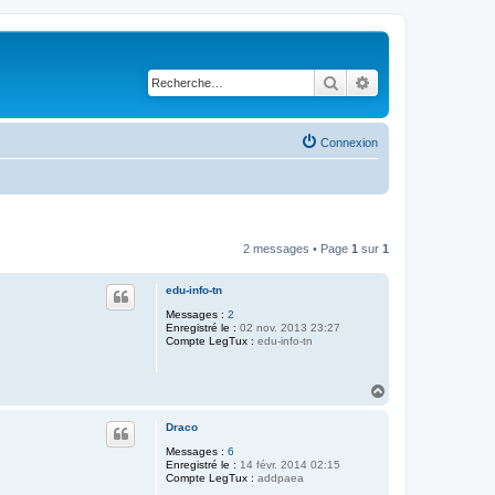
Rechercher
Recherche avancé
Connexion
2 messages • Page
1
sur
1
edu-info-tn
Messages :
2
Enregistré le :
02 nov. 2013 23:27
Compte LegTux :
edu-info-tn
H
a
u
Draco
t
Messages :
6
Enregistré le :
14 févr. 2014 02:15
Compte LegTux :
addpaea