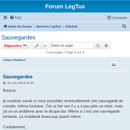
Forum LegTux
FAQ
Connexion
R
Index du forum
Services LegTux
Général
e
Sauvegardes
c
Rechercher
Recherche 
Répondre
h
2 messages • Page
1
sur
1
e
Johan Chalibert
r
c
h
Sauvegardes
e
M
01 nov. 2013 11:34
e
r
s
Bonjour,
s
a
g
je voudrais savoir si vous possédez éventuellement une sauvegarde du
e
compte, même lointaine. J'en ai fait une il y a à peu près un mois, mais
j'ai un un problème avec le disque dur. Même si c'est une sauvegarde
lointaine, ça m'aiderait beaucoup quand même.
Cordialement,