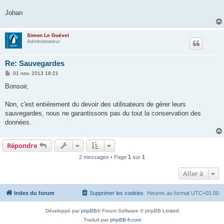
Johan
Simon Le Guével
Administrateur
Re: Sauvegardes
M
01 nov. 2013 18:21
e
s
Bonsoir,
s
a
g
Non, c'est entièrement du devoir des utilisateurs de gérer leurs
e
sauvegardes, nous ne garantissons pas du tout la conservation des
données.
Répondre
2 messages • Page
1
sur
1
Aller à
Index du forum
Supprimer les cookies
Heures au format
UTC+01:00
Développé par
phpBB
® Forum Software © phpBB Limited
Traduit par
phpBB-fr.com