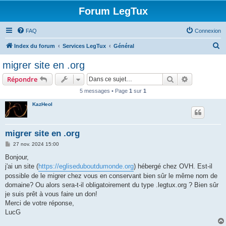
Forum LegTux
FAQ
Connexion
R
Index du forum
Services LegTux
Général
e
migrer site en .org
c
Rechercher
Recherche 
Répondre
h
5 messages • Page
1
sur
1
e
KazHeol
r
c
h
migrer site en .org
e
M
27 nov. 2024 15:00
e
r
s
Bonjour,
s
j'ai un site (
https://egliseduboutdumonde.org
) hébergé chez OVH. Est-il
a
g
possible de le migrer chez vous en conservant bien sûr le même nom de
e
domaine? Ou alors sera-t-il obligatoirement du type .legtux.org ? Bien sûr
je suis prêt à vous faire un don!
Merci de votre réponse,
LucG