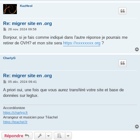
KazHeol
Re: migrer site en .org
M
28 nov. 2024 09:58
e
s
Bonjour, si je fais comme indiqué dans l'autre réponse je pourrais me
s
retirer de OVH? et mon site sera
https://xxxxxxxx.org
?
a
g
e
CharlyG
Re: migrer site en .org
M
05 déc. 2024 09:41
e
s
A priori oui, une fois que vous aurez transféré votre site et base de
s
données sur legtux.
a
g
e
Accordéoniste
https://charlyg.fr
Arrangeur et musicien pour Téachel
https://teachel.fr
Répondre