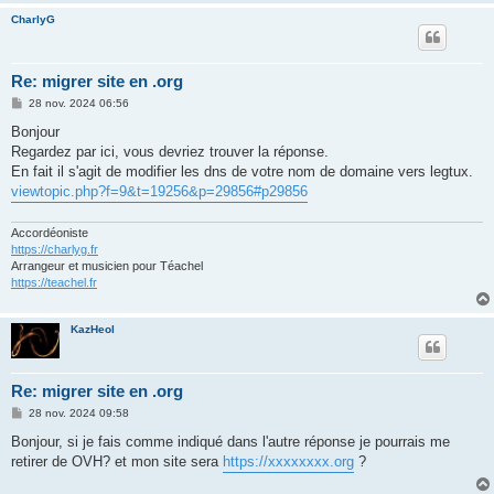
CharlyG
Re: migrer site en .org
M
28 nov. 2024 06:56
e
s
Bonjour
s
Regardez par ici, vous devriez trouver la réponse.
a
g
En fait il s'agit de modifier les dns de votre nom de domaine vers legtux.
e
viewtopic.php?f=9&t=19256&p=29856#p29856
Accordéoniste
https://charlyg.fr
Arrangeur et musicien pour Téachel
https://teachel.fr
KazHeol
Re: migrer site en .org
M
28 nov. 2024 09:58
e
s
Bonjour, si je fais comme indiqué dans l'autre réponse je pourrais me
s
retirer de OVH? et mon site sera
https://xxxxxxxx.org
?
a
g
e